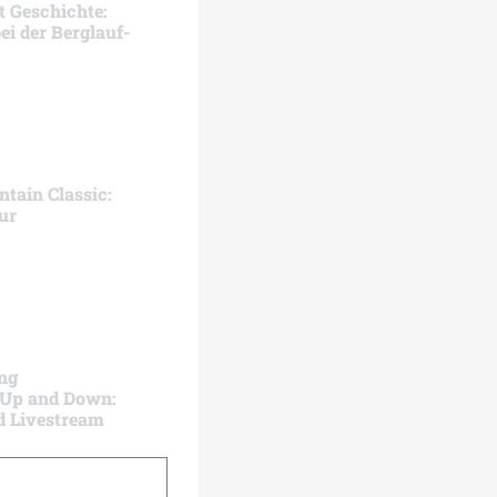
t Geschichte:
i der Berglauf-
ain Classic:
ur
ng
 Up and Down:
d Livestream