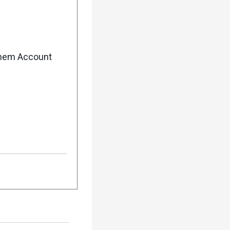
msley und
n den Long Trail
enem Account