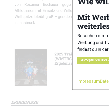
Wie wil
von Rosanna Buchauer gegenüber. Zwar überze
Athlet:innen mit Einsatz und Willenskraft, doch der Rü
Mit Wer
Weltspitze bleibt groß – gerade nach den starken Auft
in Innsbruck.
weiterle
Besuche xc-run.
Werbung und Tra
findest du in de
2025 Trail World Champions
(WMTRC): Long Trail Preview
Akzeptieren und 
Ergebnisse und Livestream
Impressum
Dat
ERGEBNISSE