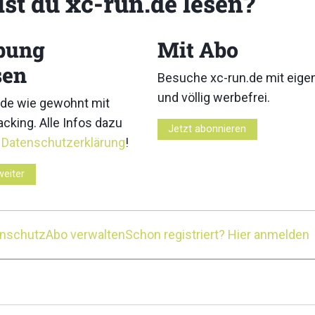
lst du xc-run.de lesen?
ugten die
ckstand zur
WMTRC 2025: Jim Wal
bung
Mit Abo
ritten 2023
Katie Schide dominiere
sen
Besuche xc-run.de mit eig
und völlig werbefrei.
de wie gewohnt mit
cking. Alle Infos dazu
Jetzt abonnieren
r
Datenschutzerklärung
!
hips
,
weiter
enschutz
Abo verwalten
Schon registriert? Hier anmelden