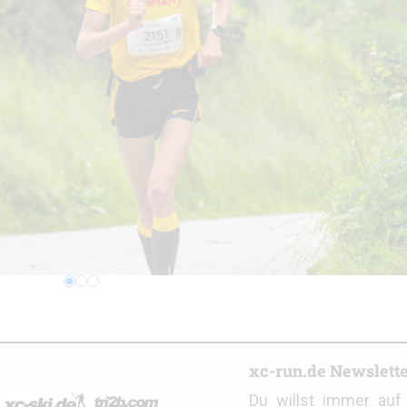
Bildergale
r
xc-run.de Newslett
Du willst immer au