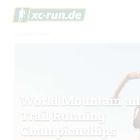
XC-RUN.DE
»
EVENTS
World Mountain a
Trail Running
Championships