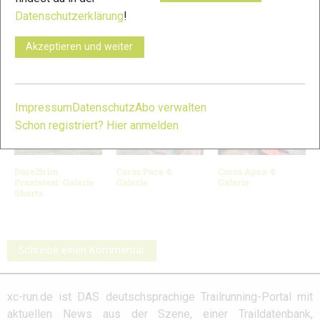
7
8
Datenschutzerklärung
!
© Bilder 1 - 8: deuter.com;
Akzeptieren und weiter
VERWANDTE ARTIKEL
Zurück
Weiter
Impressum
Datenschutz
Abo verwalten
Schon registriert? Hier anmelden
Dare2b im
Coros Pace 4:
Coros Apex 4:
Praxistest: Galerie
Galerie
Galerie
Shorts
Schreibe einen Kommentar
xc-run.de ist DAS deutschsprachige Trailrunning-Portal mit
aktuellen News aus der Szene, einer Traildatenbank,