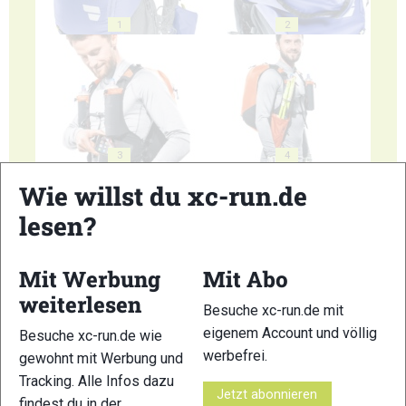
1
2
3
4
Wie willst du xc-run.de
lesen?
Mit Werbung
Mit Abo
5
6
weiterlesen
Besuche xc-run.de mit
eigenem Account und völlig
Besuche xc-run.de wie
werbefrei.
gewohnt mit Werbung und
Tracking. Alle Infos dazu
Jetzt abonnieren
findest du in der