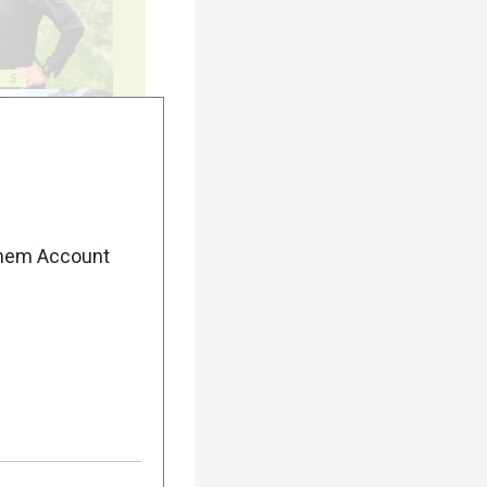
5
10
enem Account
25