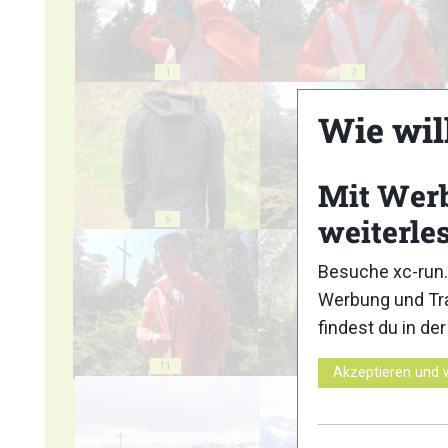
1
2
Wie wil
Mit Wer
weiterle
6
7
Besuche xc-run.
Werbung und Tra
findest du in de
11
12
Akzeptieren und 