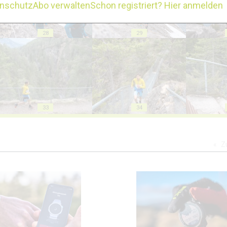
enschutz
Abo verwalten
Schon registriert? Hier anmelden
28
29
33
34
Z