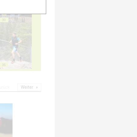
30
35
urück
Weiter