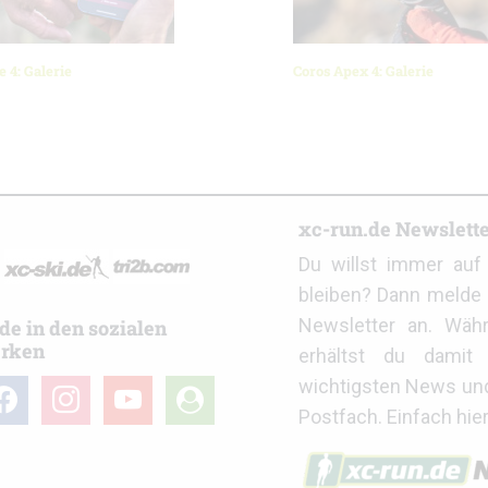
e 4: Galerie
Coros Apex 4: Galerie
r
xc-run.de Newslett
Du willst immer au
bleiben? Dann melde 
Newsletter an. Wäh
de in den sozialen
rken
erhältst du damit 
wichtigsten News un
cebook
instagram
youtube
user-
Postfach. Einfach hie
circle