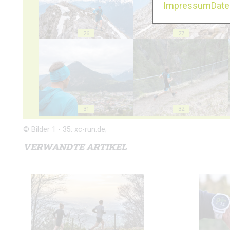
Impressum
Dat
26
27
31
32
© Bilder 1 - 35: xc-run.de;
VERWANDTE ARTIKEL