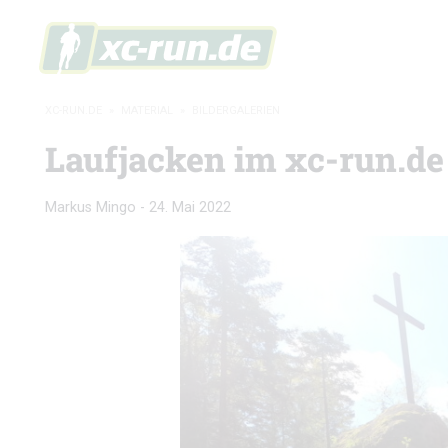
XC-RUN.DE
»
MATERIAL
»
BILDERGALERIEN
Laufjacken im xc-run.de 
Markus Mingo
-
24. Mai 2022