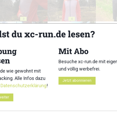
3
4
lst du xc-run.de lesen?
bung
Mit Abo
sen
8
9
Besuche xc-run.de mit eig
13
14
15
16
17
18
19
20
21
22
23
24
und völlig werbefrei.
de wie gewohnt mit
cking. Alle Infos dazu
Jetzt abonnieren
r
Datenschutzerklärung
!
weiter