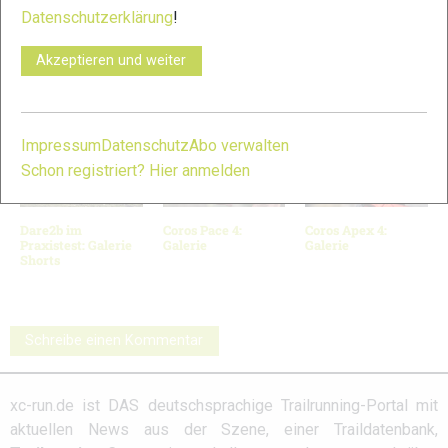
5
6
Datenschutzerklärung
!
© Bilder 1 - 6: Michael Rackl;
Akzeptieren und weiter
VERWANDTE ARTIKEL
Zurück
Weiter
Impressum
Datenschutz
Abo verwalten
Schon registriert? Hier anmelden
Dare2b im
Coros Pace 4:
Coros Apex 4:
Praxistest: Galerie
Galerie
Galerie
Shorts
Schreibe einen Kommentar
xc-run.de ist DAS deutschsprachige Trailrunning-Portal mit
aktuellen News aus der Szene, einer Traildatenbank,