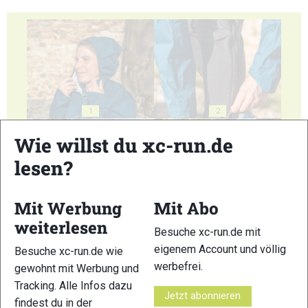
1
2
Wie willst du xc-run.de
lesen?
Mit Werbung
Mit Abo
3
4
weiterlesen
Besuche xc-run.de mit
eigenem Account und völlig
Besuche xc-run.de wie
werbefrei.
gewohnt mit Werbung und
Tracking. Alle Infos dazu
Jetzt abonnieren
findest du in der