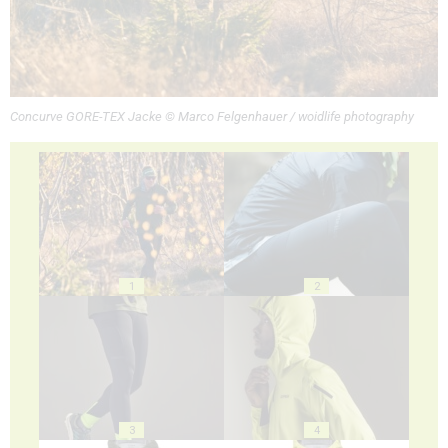
Concurve GORE-TEX Jacke © Marco Felgenhauer / woidlife photography
1
2
3
4