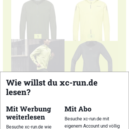
5
6
7
8
Wie willst du xc-run.de
lesen?
Mit Werbung
Mit Abo
weiterlesen
Besuche xc-run.de mit
9
10
eigenem Account und völlig
Besuche xc-run.de wie