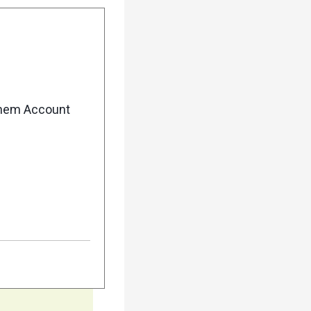
enem Account
5