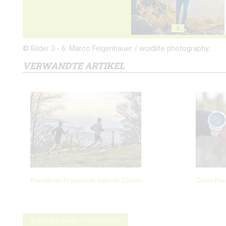
6
© Bilder 3 - 6: Marco Felgenhauer / woidlife photography;
VERWANDTE ARTIKEL
Dare2b im Praxistest: Galerie Shorts
Coros Pac
Schreibe einen Kommentar