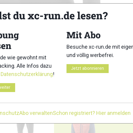
lst du xc-run.de lesen?
bung
Mit Abo
sen
Besuche xc-run.de mit eig
und völlig werbefrei.
de wie gewohnt mit
cking. Alle Infos dazu
Jetzt abonnieren
r
Datenschutzerklärung
!
weiter
3
4
enschutz
Abo verwalten
Schon registriert? Hier anmelden