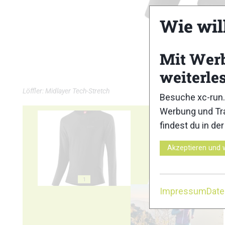
Wie wil
Mit Wer
weiterle
Löffler: Midlayer Tech-Stretch
Besuche xc-run.
Werbung und Tra
findest du in de
Akzeptieren und 
1
2
Impressum
Dat