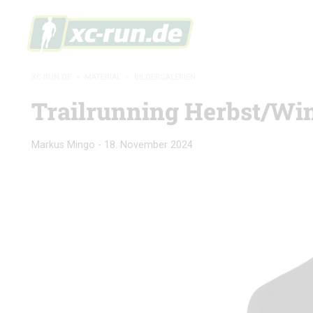
XC-RUN.DE
»
MATERIAL
»
BILDERGALERIEN
Trailrunning Herbst/Wint
Markus Mingo
-
18. November 2024