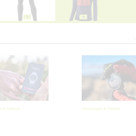
7
8
Z
e 4: Galerie
Coros Apex 4: Galerie