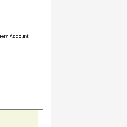
5
enem Account
10
15