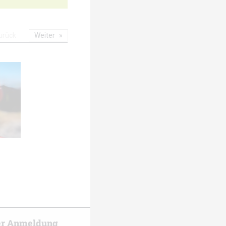
urück
Weiter
er Anmeldung