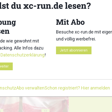
3
4
lst du xc-run.de lesen?
bung
Mit Abo
sen
Besuche xc-run.de mit eig
8
9
und völlig werbefrei.
de wie gewohnt mit
cking. Alle Infos dazu
Jetzt abonnieren
r
Datenschutzerklärung
!
weiter
13
14
enschutz
Abo verwalten
Schon registriert? Hier anmelden
6
17