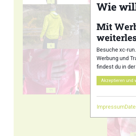
1
2
Wie wil
Mit Wer
weiterle
6
7
Besuche xc-run.
Werbung und Tra
findest du in de
Akzeptieren und 
11
12
Impressum
Dat
1