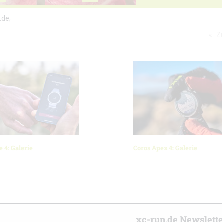
.de;
Z
e 4: Galerie
Coros Apex 4: Galerie
r
xc-run.de Newslett