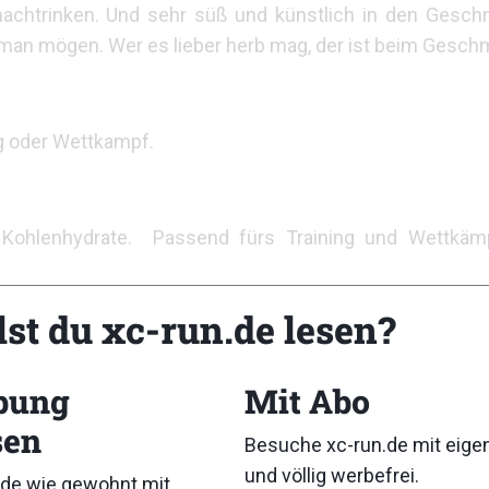
nachtrinken. Und sehr süß und künstlich in den Gesc
 man mögen. Wer es lieber herb mag, der ist beim Geschm
ng oder Wettkampf.
ohlenhydrate. Passend fürs Training und Wettkämpf
lst du xc-run.de lesen?
bung
Mit Abo
Squeezy
sen
Besuche xc-run.de mit eig
Energy Gel
und völlig werbefrei.
de wie gewohnt mit