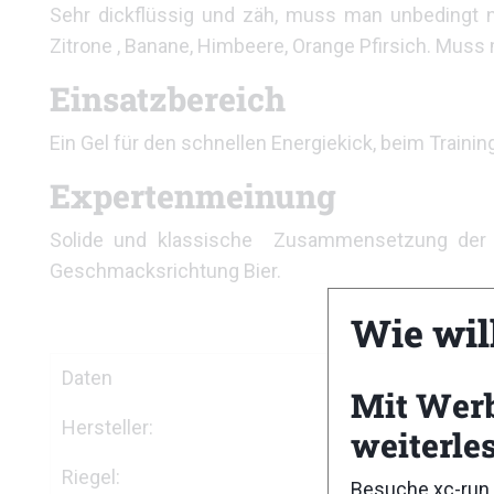
Sehr dickflüssig und zäh, muss man unbedingt 
Zitrone , Banane, Himbeere, Orange Pfirsich. Muss
Einsatzbereich
Ein Gel für den schnellen Energiekick, beim Traini
Expertenmeinung
Solide und klassische Zusammensetzung der K
Geschmacksrichtung Bier.
Wie wil
Daten
Mit Wer
Hersteller:
weiterle
Riegel:
Besuche xc-run.