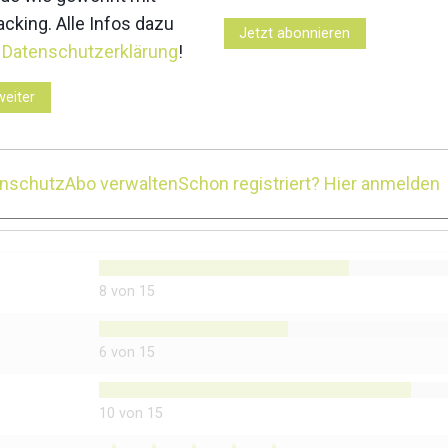
cking. Alle Infos dazu
33 ml liefern 21,5 g KH
Jetzt abonnieren
r
Datenschutzerklärung
!
Squeezy
weiter
enschutz
Abo verwalten
Schon registriert? Hier anmelden
8 von 15
6 von 15
10 von 15