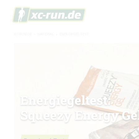
XC-RUN.DE
»
MATERIAL
»
ENERGIEGEL-TEST
Energiegeltest:
Squeezy Energy Ge