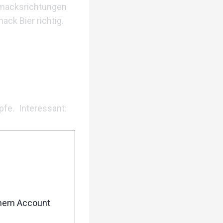
hmacksrichtungen
ack Bier richtig.
e. Interessant:
enem Account