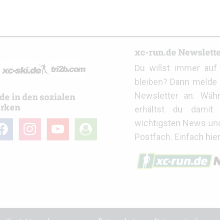
r
xc-run.de Newslett
Du willst immer au
bleiben? Dann melde 
Newsletter an. Wäh
de in den sozialen
rken
erhältst du damit 
wichtigsten News un
cebook
instagram
youtube
user-
Postfach. Einfach hie
circle