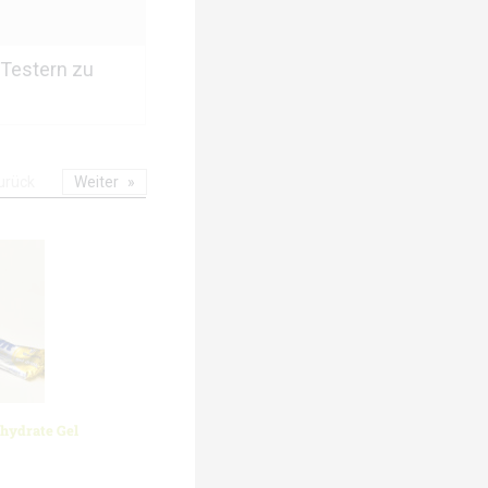
 Testern zu
urück
Weiter
ohydrate Gel