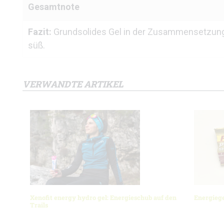
Gesamtnote
Fazit:
Grundsolides Gel in der Zusammensetzung 
süß.
VERWANDTE ARTIKEL
Xenofit energy hydro gel: Energieschub auf den
Energiege
Trails