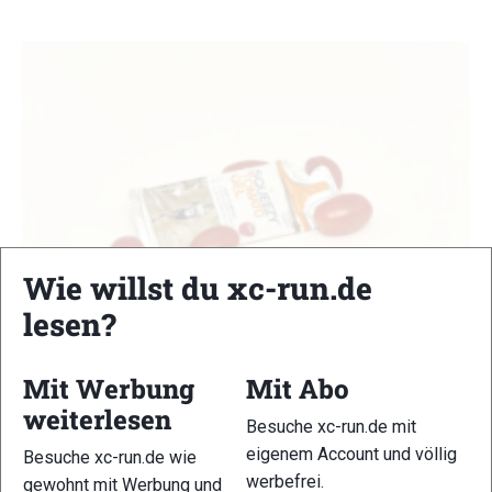
Wie willst du xc-run.de
lesen?
Energiegeltest: Squeezy Tomato Gel
Mit Werbung
Mit Abo
Energiegel-Test
weiterlesen
Besuche xc-run.de mit
Steffi Felgenhauer
-
8. März 2018
eigenem Account und völlig
Besuche xc-run.de wie
Erster Eindruck Lässt sich leicht öffnen aber schlecht wieder
werbefrei.
gewohnt mit Werbung und