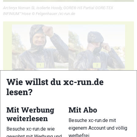
Arcteryx Norvan SL Isolierte Hoody, GORE® H5 Partial GORE-TEX
INFINIUM™Hose © Felgenhauer /xc-run.de
1
2
Wie willst du xc-run.de
lesen?
Mit Werbung
Mit Abo
3
4
weiterlesen
Besuche xc-run.de mit
eigenem Account und völlig
Besuche xc-run.de wie
werbefrei.
gewohnt mit Werbung und