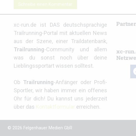
Schreibe einen Kommentar
Partne
xc-run.de ist DAS deutschsprachige
Trailrunning-Portal mit aktuellen News
aus der Szene, einer Traildatenbank,
Trailrunning
-Community und allem
xc-run.
Netzwe
was du sonst noch über deine
Lieblingssportart wissen solltest.
fa
Ob
Trailrunning
-Anfänger oder Profi-
Sportler, wir haben immer ein offenes
Ohr für dich! Du kannst uns jederzeit
über das
Kontaktformular
erreichen.
© 2026 Felgenhauer Medien GbR