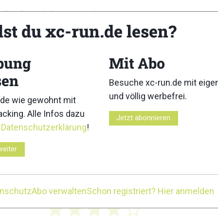
ofon für Telefongespräche
lst du xc-run.de lesen?
bung
Mit Abo
sen
Besuche xc-run.de mit eig
und völlig werbefrei.
13 von 15
de wie gewohnt mit
cking. Alle Infos dazu
Jetzt abonnieren
r
Datenschutzerklärung
!
11 von 15
weiter
8 von 15
12 von 15
enschutz
Abo verwalten
Schon registriert? Hier anmelden