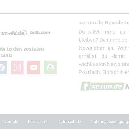
r
xc-run.de Newslett
Du willst immer au
bleiben? Dann melde 
Newsletter an. Wäh
de in den sozialen
rken
erhältst du damit 
wichtigsten News un
cebook
instagram
youtube
user-
Postfach. Einfach hie
circle
Kontakt
Impressum
Datenschutz
Nutzungsbedingung