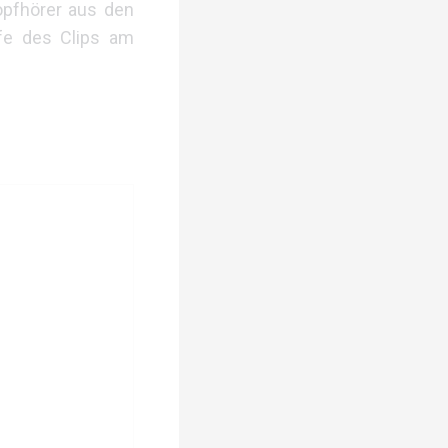
opfhörer aus den
fe des Clips am