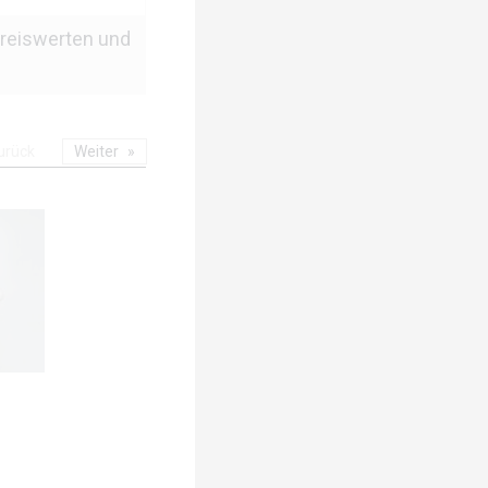
preiswerten und
urück
Weiter