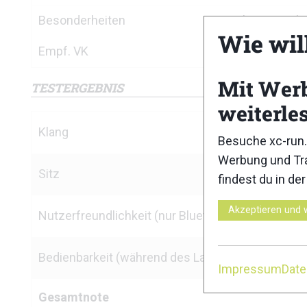
Besonderheiten
Eingebautes Mikr
Wie wil
Empf. VK
49,90 Euro
Mit Wer
TESTERGEBNIS
weiterle
Klang
Besuche xc-run.
Werbung und Tra
Sitz
findest du in de
Akzeptieren und 
Nutzerfreundlichkeit (nur Bluetooth)
Bedienbarkeit (während des Laufens)
Impressum
Dat
Gesamtnote