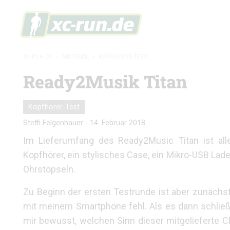
XC-RUN.DE
»
MATERIAL
»
KOPFHÖRER-TEST
Ready2Musik Titan
Kopfhörer-Test
Steffi Felgenhauer
-
14. Februar 2018
Im Lieferumfang des Ready2Music Titan ist all
Kopfhörer, ein stylisches Case, ein Mikro-USB La
Ohrstöpseln.
Zu Beginn der ersten Testrunde ist aber zunächs
mit meinem Smartphone fehl. Als es dann schließl
mir bewusst, welchen Sinn dieser mitgelieferte 