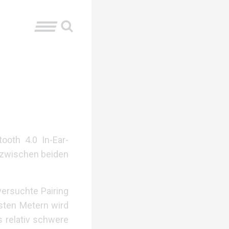
ooth 4.0 In-Ear-
l zwischen beiden
ersuchte Pairing
rsten Metern wird
 relativ schwere