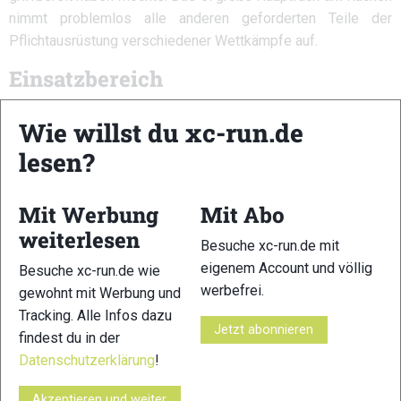
nimmt problemlos alle anderen geforderten Teile der
Pflichtausrüstung verschiedener Wettkämpfe auf.
Einsatzbereich
Aufgrund des geringen Gewichts und der körpernahen
Wie willst du xc-run.de
Tragweise kann man diese Laufweste multiflexibel vom
kurzen Trainingslauf bis hin zu den langen 100 Meilen
lesen?
Rennen quer über den Erdball einsetzen. Einmal angepasst
ist der Advanced Skin 12 sofort griffbereit und wird zum
Mit Werbung
Mit Abo
treuen Begleiter über jede Distanz.
weiterlesen
Besuche xc-run.de mit
Weitere Informationen:
eigenem Account und völlig
Besuche xc-run.de wie
werbefrei.
gewohnt mit Werbung und
Daten
Tracking. Alle Infos dazu
Jetzt abonnieren
Hersteller:
Salomon
findest du in der
Datenschutzerklärung
!
Modell:
Advanced skin 12
Akzeptieren und weiter