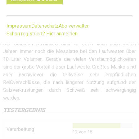
Empf. Verkaufspreis:
160 €
Gewicht:
293 g
Impressum
Datenschutz
Abo verwalten
Fazit
Schon registriert? Hier anmelden
Der Salomon Advanced Skin 12 setzt auch nach vielen
Jahren immer noch die Messlatte bei den Laufwesten über
10 Liter Volumen. Gerade die vielen Verstaumöglichkeiten
sind der große Vorteil dieser Laufweste. Größtes Manko sind
aber nachwievor die teilweise sehr empfindlichen
Reißverschlüsse, die nach längerer Nutzung aufgrund der
Salzverkrustungen durch Schweiß sehr schwergängig
werden.
TESTERGEBNIS
Verarbeitung
12 von 15