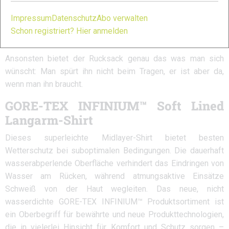
angebrachte Stockhalterung. Hier funktioniert das System bei
Impressum
Datenschutz
Abo verwalten
der
NanoVest
deutlich besser und ich nutzte zum sicheren
Schon registriert? Hier anmelden
Verstauen meist eher die elastische Rückentasche.
Ansonsten bietet der Rucksack genau das was man sich
wünscht: Man spürt ihn nicht beim Tragen, er ist aber da,
wenn man ihn braucht.
GORE-TEX INFINIUM™ Soft Lined
Langarm-Shirt
Dieses superleichte Midlayer-Shirt bietet besten
Wetterschutz bei suboptimalen Bedingungen. Die dauerhaft
wasserabperlende Oberfläche verhindert das Eindringen von
Wasser am Rücken, während atmungsaktive Einsätze
Schweiß von der Haut wegleiten. Das neue, nicht
wasserdichte GORE-TEX INFINIUM™ Produktsortiment ist
ein Oberbegriff für bewährte und neue Produkttechnologien,
die in vielerlei Hinsicht für Komfort und Schutz sorgen –