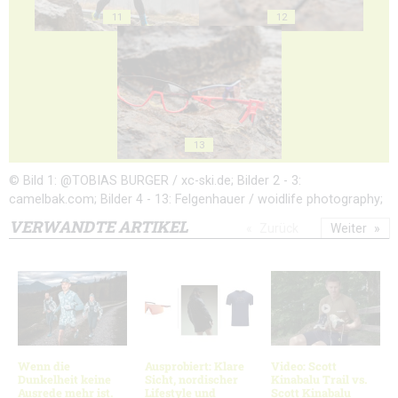
11
12
13
© Bild 1: @TOBIAS BURGER / xc-ski.de; Bilder 2 - 3:
camelbak.com; Bilder 4 - 13: Felgenhauer / woidlife photography;
VERWANDTE ARTIKEL
Zurück
Weiter
Wenn die
Ausprobiert: Klare
Video: Scott
Dunkelheit keine
Sicht, nordischer
Kinabalu Trail vs.
Ausrede mehr ist.
Lifestyle und
Scott Kinabalu