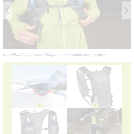
CamelBak Zephyr Vest © Felgenhauer / woidlife photography
1
2