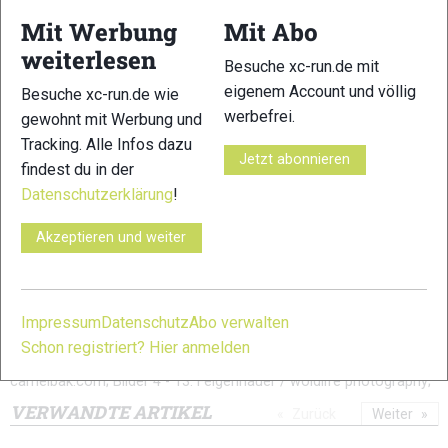
Mit Werbung
Mit Abo
9
10
weiterlesen
Besuche xc-run.de mit
eigenem Account und völlig
Besuche xc-run.de wie
werbefrei.
gewohnt mit Werbung und
Tracking. Alle Infos dazu
Jetzt abonnieren
findest du in der
11
12
Datenschutzerklärung
!
Akzeptieren und weiter
Impressum
Datenschutz
Abo verwalten
13
Schon registriert? Hier anmelden
© Bild 1: @TOBIAS BURGER / xc-ski.de; Bilder 2 - 3:
camelbak.com; Bilder 4 - 13: Felgenhauer / woidlife photography;
VERWANDTE ARTIKEL
Zurück
Weiter