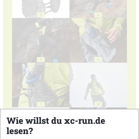
3
4
5
6
7
8
Wie willst du xc-run.de
lesen?