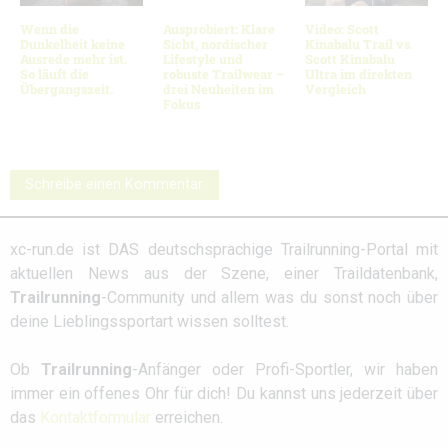
Wenn die
Ausprobiert: Klare
Video: Scott
Dunkelheit keine
Sicht, nordischer
Kinabalu Trail vs.
Ausrede mehr ist.
Lifestyle und
Scott Kinabalu
So läuft die
robuste Trailwear –
Ultra im direkten
Übergangszeit.
drei Neuheiten im
Vergleich
Fokus
Schreibe einen Kommentar
xc-run.de ist DAS deutschsprachige Trailrunning-Portal mit
aktuellen News aus der Szene, einer Traildatenbank,
Trailrunning
-Community und allem was du sonst noch über
deine Lieblingssportart wissen solltest.
Ob
Trailrunning
-Anfänger oder Profi-Sportler, wir haben
immer ein offenes Ohr für dich! Du kannst uns jederzeit über
das
Kontaktformular
erreichen.