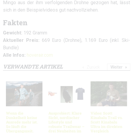
Mingo aus der ihm verfolgenden Drohne gezogen hat, lässt
sich in den Beispielvideos gut nachvollziehen.
Fakten
Gewicht:
192 Gramm
Aktueller Preis:
669 Euro (Drohne), 1.169 Euro (inkl. Ski-
Bundle)
Alle Infos:
hoverair.com
VERWANDTE ARTIKEL
Zurück
Weiter
Wenn die
Ausprobiert: Klare
Video: Scott
Dunkelheit keine
Sicht, nordischer
Kinabalu Trail vs.
Ausrede mehr ist.
Lifestyle und
Scott Kinabalu
So läuft die
robuste Trailwear –
Ultra im direkten
Übergangszeit.
drei Neuheiten im
Vergleich