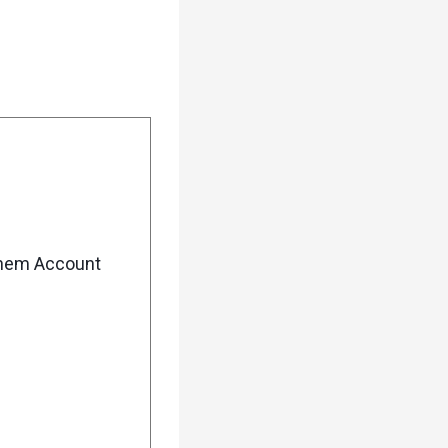
enem Account
5