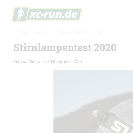
XC-RUN.DE
»
MATERIAL
»
STIRNLAMPEN-TEST
»
BILDER
Stirnlampentest 2020
Markus Mingo
-
23. November 2020