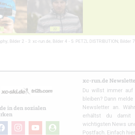
1
22
hy; Bilder 2 - 3: xc-run.de; Bilder 4 - 5: PETZL DISTRIBUTION; Bilder 7 -
r
xc-run.de Newslett
Du willst immer au
bleiben? Dann melde 
Newsletter an. Wäh
de in den sozialen
rken
erhältst du damit 
wichtigsten News un
cebook
instagram
youtube
user-
Postfach. Einfach hie
circle