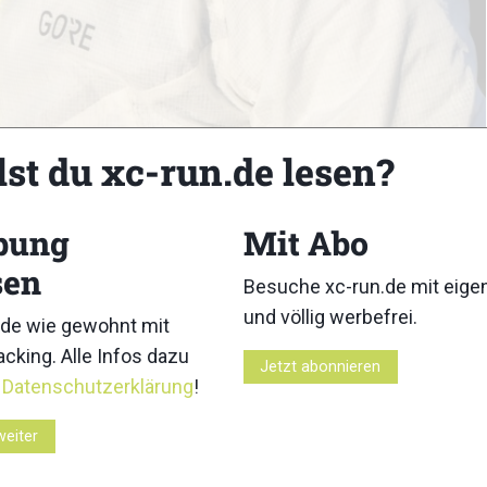
lst du xc-run.de lesen?
bung
Mit Abo
er / woidlife photography
sen
Besuche xc-run.de mit eig
und völlig werbefrei.
de wie gewohnt mit
cking. Alle Infos dazu
Jetzt abonnieren
r
Datenschutzerklärung
!
weiter
3
4