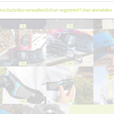
enschutz
Abo verwalten
Schon registriert? Hier anmelden
8
9
13
14
18
19