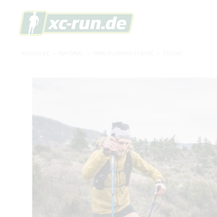
XC-RUN.DE
»
MATERIAL
»
TRAILRUNNING-STÖCKE
»
STÖCKE