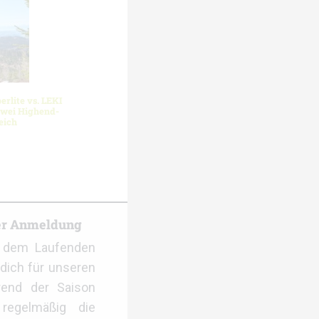
erlite vs. LEKI
 Zwei Highend-
eich
er Anmeldung
f dem Laufenden
dich für unseren
rend der Saison
regelmäßig die