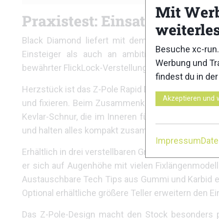
Mit Wer
Praxistest: Einsatz auf Trail
weiterle
Black Diamond
liefert mit dem Distance Carbon
Besuche xc-run.
Einsteiger als auch an ambitionierte Trailrunn
Werbung und Tra
bewährter FlickLock-Verstellung sorgt für Stabilitä
findest du in de
Herzstück ist das Z-Pole Rapid Deployment System
Akzeptieren und 
und fixieren. Beim Zusammenklappen genügt ein 
Kevlar-Schnur, die im Inneren für Struktur sorgt.
und halten alles kompakt zusammen.
Impressum
Dat
Erhältlich in drei verstellbaren Größen deckt der 
er sich auf Augenhöhe mit vielen Fixlängenmodelle
Austauschbare Tech Tips aus Gummi und Karbid er
Optional erhältliche größere Teller erweitern den 
Das Z-Pole-Design macht den Stock besonders p