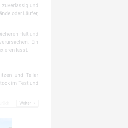
t zuverlässig und
ände oder Läufer,
sicheren Halt und
verursachen. Ein
xieren lässt.
itzen und Teller
Stock im Test und
urück
Weiter