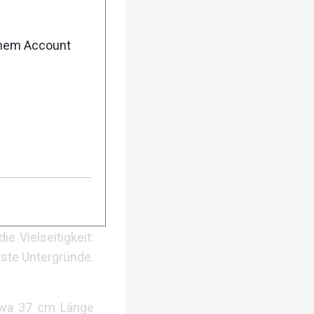
enem Account
r sich sowohl an
konstruktion und
ziehen, einrasten
rch eine robuste
efalteten Zustand
10–125 cm) bewegt
e Vielseitigkeit:
ste Untergründe.
etwa 37 cm Länge