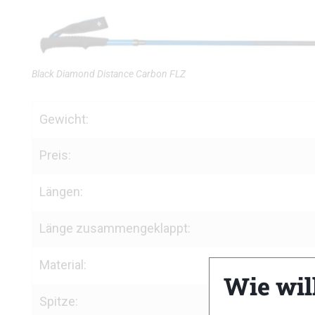
Black Diamond Distance Carbon FLZ
Gewicht:
Preis:
Längen:
Länge zusammengeklappt:
Material:
Wie wil
Spitze: