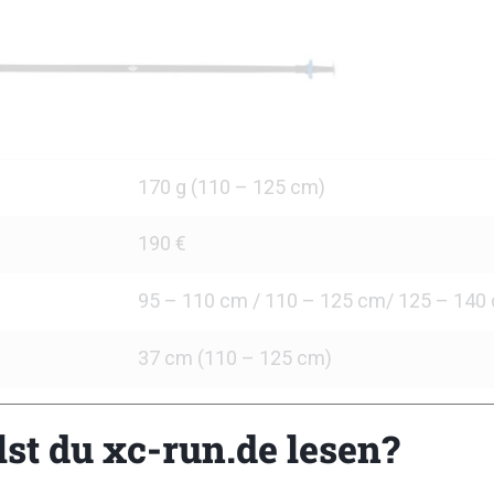
170 g (110 – 125 cm)
190 €
95 – 110 cm / 110 – 125 cm/ 125 – 140
37 cm (110 – 125 cm)
Carbon
lst du xc-run.de lesen?
Austauschbare TechTips aus Gummi ode