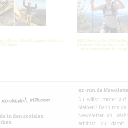
ing Stöcke: Black Diamond Distance
LEKI Neotrail Pro FX.One Sup
FKT Poles
Ultratrail FX.One Superlite:
Trailrunningstöcke im Vergl
r
xc-run.de Newslett
Du willst immer au
bleiben? Dann melde 
Newsletter an. Wäh
de in den sozialen
rken
erhältst du damit 