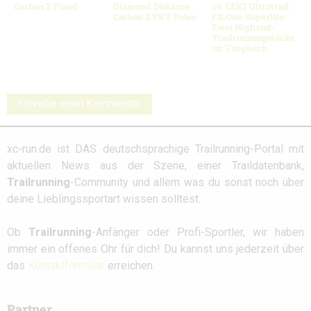
Carbon Z Fixed
Diamond Distance
vs. LEKI Ultratrail
Carbon Z FKT Poles
FX.One Superlite:
Zwei Highend-
Trailrunningstöcke
im Vergleich
Schreibe einen Kommentar
xc-run.de ist DAS deutschsprachige Trailrunning-Portal mit
aktuellen News aus der Szene, einer Traildatenbank,
Trailrunning
-Community und allem was du sonst noch über
deine Lieblingssportart wissen solltest.
Ob
Trailrunning
-Anfänger oder Profi-Sportler, wir haben
immer ein offenes Ohr für dich! Du kannst uns jederzeit über
das
Kontaktformular
erreichen.
Partner