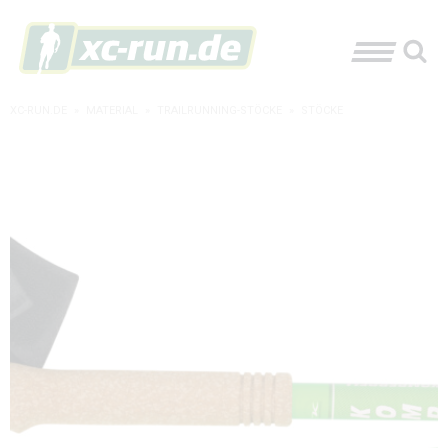
XC-RUN.DE
»
MATERIAL
»
TRAILRUNNING-STÖCKE
»
STÖCKE