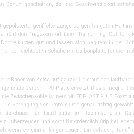
n Schuh geschaffen, der die Geschwindigkeit erhöhe
t gepolsterte, geriffelte Zunge sorgen für guten Halt im 
rhöht den Tragekomfort beim Trailrunning. Gut funkti
e Doppelknoten gut und lassen sich bequem in der Sc
ner der leichtesten Schuhe mit Carbonplatte für die Trail
eue Racer von Asics auf ganzer Linie auf den laufbaren
hgehende Carbon-TPU-Platte ersetzt. Dies ermöglicht ei
h die Zwischensohle ist neu: Mit FF BLAST PLUS Foam au
is. Die Sprengung von 5mm wurde genau richtig gewählt
in durchaus für Lauffreude im technischeren Gel
zu überzeugen und sorgt für ordentlich Grip bei jedem 
uch wenn es einmal länger dauert. Ein echtes „Pfund“ 