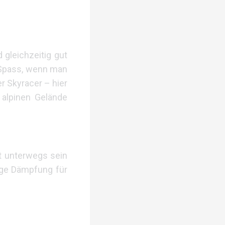
 gleichzeitig gut
d Spass, wenn man
er Skyracer – hier
 alpinen Gelände
tt unterwegs sein
ige Dämpfung für