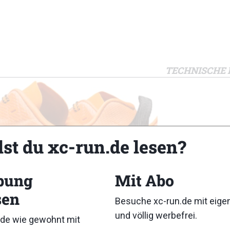
TECHNISCHE 
lst du xc-run.de lesen?
bung
Mit Abo
sen
Besuche xc-run.de mit eig
und völlig werbefrei.
de wie gewohnt mit