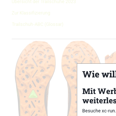
Übersicht der Trailschuhe 2023
Zur Klassifizierung
Trailschuh-ABC (Glossar)
Wie wil
Mit Wer
weiterle
Besuche xc-run.