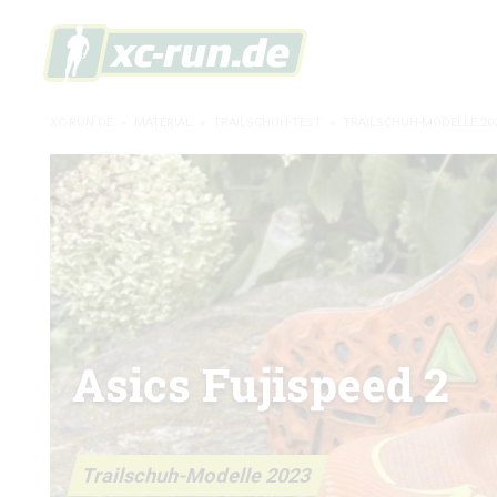
XC-RUN.DE
»
MATERIAL
»
TRAILSCHUH-TEST
»
TRAILSCHUH-MODELLE 20
Asics Fujispeed 2
Trailschuh-Modelle 2023