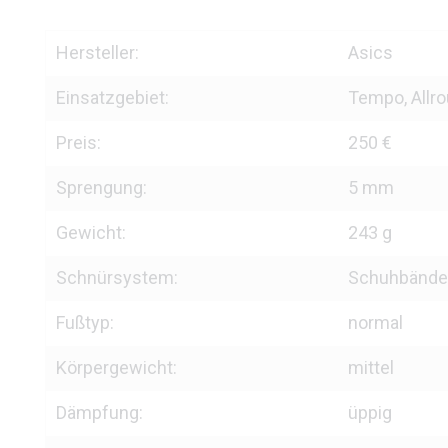
Hersteller:
Asics
Einsatzgebiet:
Tempo, Allro
Preis:
250 €
Sprengung:
5 mm
Gewicht:
243 g
Schnürsystem:
Schuhbände
Fußtyp:
normal
Körpergewicht:
mittel
Dämpfung:
üppig