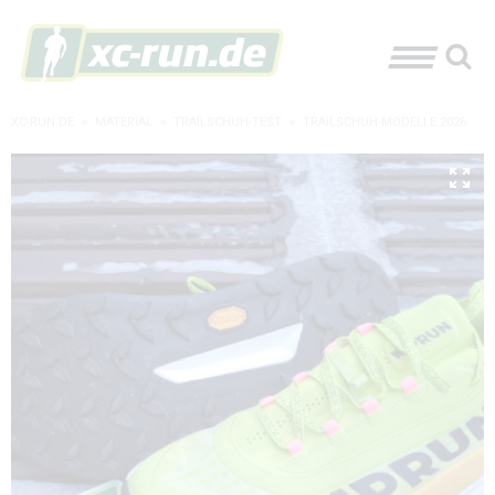
XC-RUN.DE
»
MATERIAL
»
TRAILSCHUH-TEST
»
TRAILSCHUH-MODELLE 2026