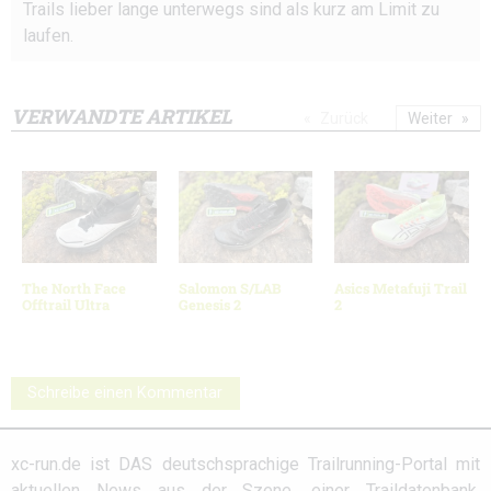
Trails lieber lange unterwegs sind als kurz am Limit zu
laufen.
VERWANDTE ARTIKEL
Zurück
Weiter
The North Face
Salomon S/LAB
Asics Metafuji Trail
Offtrail Ultra
Genesis 2
2
Schreibe einen Kommentar
xc-run.de ist DAS deutschsprachige Trailrunning-Portal mit
aktuellen News aus der Szene, einer Traildatenbank,