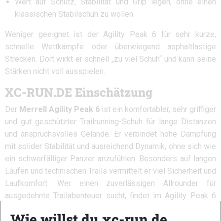
Wert auf Schutz, Stabilität und Grip legen, ohne einen
klassischen Stabilschuh zu wollen
Weniger geeignet ist der Agility Peak 6 für sehr kurze,
schnelle Wettkämpfe oder überwiegend asphaltlastige
Strecken. Dort wirkt er schnell „zu viel Schuh“ und kann seine
Stärken nicht voll ausspielen.
XC-RUN.DE Einschätzung
Der
Merrell Agility Peak 6
ist ein komfortabler, sehr griffiger
und gut geschützter Trailrunning-Schuh für lange Distanzen
und anspruchsvolles Gelände. Er verbindet hohe Dämpfung
mit solider Stabilität und ausreichend Dynamik, ohne sich wie
ein schwerfälliger Panzer anzufühlen. Besonders auf langen
Läufen und technischen Trails vermittelt er viel Sicherheit und
Laufkomfort. Wer einen zuverlässigen Allrounder für
ausgedehnte Trailabenteuer sucht, findet im Agility Peak 6
einen starken und ausgereiften Begleiter.
Wie willst du xc-run.de