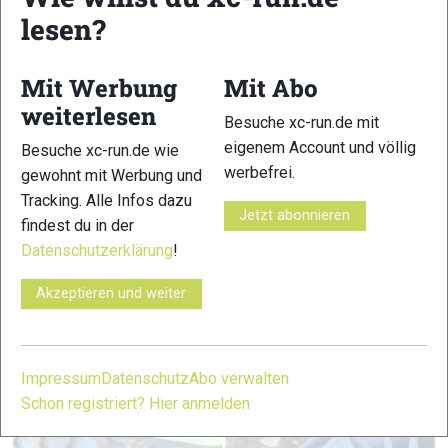
Weitere Informationen
lesen?
Übersicht der Trailschuhe 2026
Mit Werbung
Mit Abo
Zur Klassifizierung
weiterlesen
Besuche xc-run.de mit
Trailschuh-ABC (Glossar)
eigenem Account und völlig
Besuche xc-run.de wie
werbefrei.
gewohnt mit Werbung und
Tracking. Alle Infos dazu
Jetzt abonnieren
findest du in der
Datenschutzerklärung
!
Akzeptieren und weiter
Impressum
Datenschutz
Abo verwalten
Schon registriert? Hier anmelden