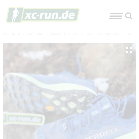
XC-RUN.DE
»
MATERIAL
»
TRAILSCHUH-TEST
»
TRAILSCHUH-MODELLE 2026