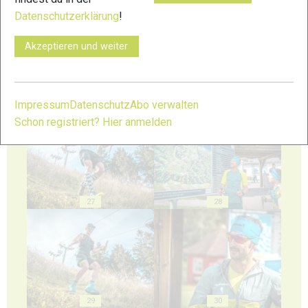
23
24
Datenschutzerklärung
!
Akzeptieren und weiter
Impressum
Datenschutz
Abo verwalten
25
26
Schon registriert? Hier anmelden
27
28
29
30