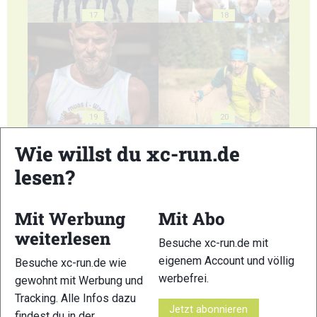
17
18
19
20
Wie willst du xc-run.de
lesen?
Mit Werbung
Mit Abo
21
22
weiterlesen
Besuche xc-run.de mit
eigenem Account und völlig
Besuche xc-run.de wie
werbefrei.
gewohnt mit Werbung und
Tracking. Alle Infos dazu
Jetzt abonnieren
findest du in der