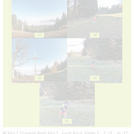
37
38
39
40
41
© Bild 1: Dominik Appl; Bild 2: Josef Beck; Bilder 3 - 7, 10 - 16, 32 -