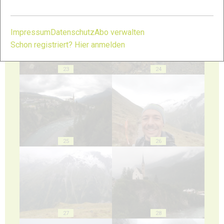
Impressum
Datenschutz
Abo verwalten
Schon registriert? Hier anmelden
23
24
25
26
27
28