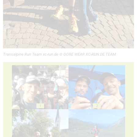
Transalpine Run Team xc-run.de © GORE WEAR XC-RUN.DE TEAM
1
2