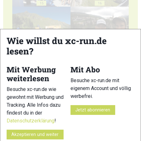
15
16
Wie willst du xc-run.de
lesen?
17
18
Mit Werbung
Mit Abo
weiterlesen
Besuche xc-run.de mit
eigenem Account und völlig
Besuche xc-run.de wie
19
20
werbefrei.
gewohnt mit Werbung und
Tracking. Alle Infos dazu
Jetzt abonnieren
findest du in der
Datenschutzerklärung
!
Akzeptieren und weiter
21
22