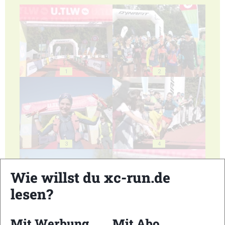
1
2
3
4
Wie willst du xc-run.de
lesen?
5
6
Mit Werbung
Mit Abo