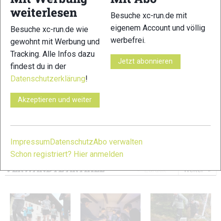
weiterlesen
Besuche xc-run.de mit
eigenem Account und völlig
Besuche xc-run.de wie
werbefrei.
gewohnt mit Werbung und
Tracking. Alle Infos dazu
Jetzt abonnieren
7
8
findest du in der
Datenschutzerklärung
!
Akzeptieren und weiter
9
10
Impressum
Datenschutz
Abo verwalten
© Bilder 1 - 10: U.TLW 2021 / Benjamin Franz;
Schon registriert? Hier anmelden
VERWANDTE ARTIKEL
Zurück
Weiter