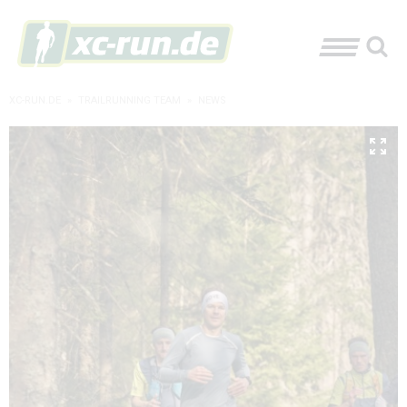
XC-RUN.DE
»
TRAILRUNNING TEAM
»
NEWS