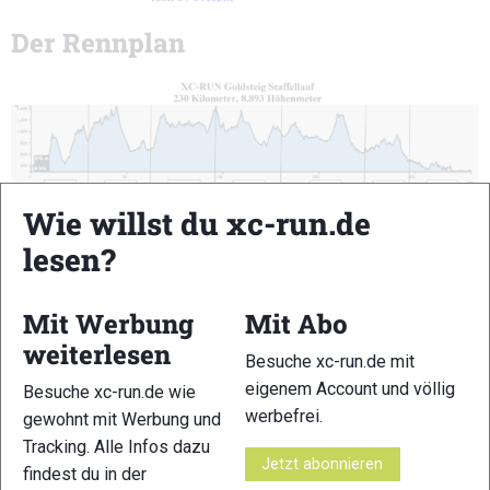
Der Rennplan
Wie willst du xc-run.de
Team XC-RUN Goldsteig Staffellauf © xc-run.de
lesen?
Mit Werbung
Mit Abo
weiterlesen
Besuche xc-run.de mit
Finaler Rennplan: Goldsteig Staffellauf © xc-run.de
eigenem Account und völlig
Besuche xc-run.de wie
werbefrei.
gewohnt mit Werbung und
Vorberichte und weitere
Tracking. Alle Infos dazu
Informationen
Jetzt abonnieren
findest du in der