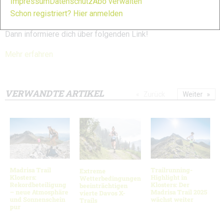
Impressum
Datenschutz
Abo verwalten
Angebote im Bereich Trailrunning – von der Trainingsplanung
Schon registriert? Hier anmelden
über Privattrainings bis zu Sportmentalcoaching. Interesse?
Dann informiere dich über folgenden Link!
Mehr erfahren
VERWANDTE ARTIKEL
Zurück
Weiter
Madrisa Trail
Trailrunning-
Extreme
Klosters:
Highlight in
Wetterbedingungen
Rekordbeteiligung
Klosters: Der
beeinträchtigen
– neue Atmosphäre
Madrisa Trail 2025
vierte Davos X-
und Sonnenschein
wächst weiter
Trails
pur