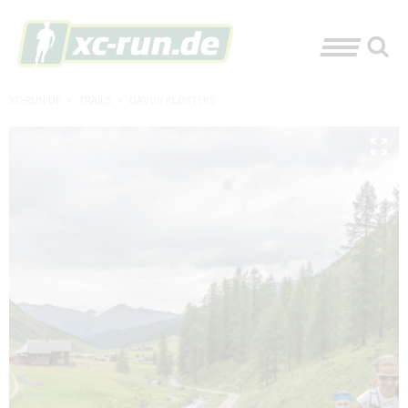
XC-RUN.DE
»
TRAILS
»
DAVOS KLOSTERS