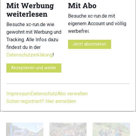
Mit Werbung
Mit Abo
3 Tage (2 Nächte) Freitag – Sonntag
weiterlesen
4 Tage (3 Nächte) Donnerstag – Sonntag
Besuche xc-run.de mit
5 Tage (4 Nächte) Mittwoch – Sonntag
eigenem Account und völlig
Besuche xc-run.de wie
6 Tage (5 Nächte) Dienstag – Sonntag
werbefrei.
gewohnt mit Werbung und
7 Tage (6 Nächte) Anreise jeden Tag möglich
Tracking. Alle Infos dazu
8 Tage (7 Nächte) Anreise jeden Tag möglich
Jetzt abonnieren
findest du in der
Datenschutzerklärung
!
Preise
Hotel (Halbpension) ab 345 €
Akzeptieren und weiter
Hotel (Frühstück) ab 299 €
APP (Keine Verpflegung) ab 175 €
Impressum
Datenschutz
Abo verwalten
Alle Infos und Buchung hier:
www.ischgl.com
Schon registriert? Hier anmelden
VERWANDTE ARTIKEL
Zurück
Weiter