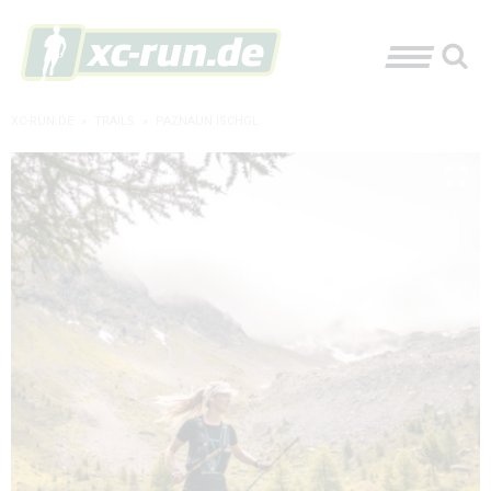
XC-RUN.DE
»
TRAILS
»
PAZNAUN ISCHGL