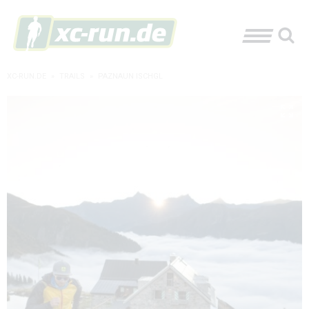
XC-RUN.DE
»
TRAILS
»
PAZNAUN ISCHGL