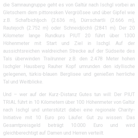
die Samnaungruppe geht es von Galtür nach Ischgl vorbei an
Gletschern dem pittoresken Vergrößsee und über Gipfel wie
z.B. Schafbichljoch (2.636 m), Dürrschartli (2.666 m),
Rautejoch (2.752 m) oder Schneidjöchli (2841 m). Der 20
Kilometer lange Rundkurs PIUT 20 führt über 1300
Höhenmeter mit Start und Ziel in Ischgl. Auf der
aussichtsreichen waldreichen Strecke auf der Südseite des
Tals überwinden Trailrunner z.B. den 2.478 Meter hohen
Ischgler Hausberg Rauher Kopf umrunden den idyllische
gelegenen, türkis-blauen Berglisee und genießen herrliche
Tal und Weitblicke.
Und – wer auf der Kurz-Distanz Gutes tun will: Der PIUT
TRIAL führt in 10 Kilometern über 100 Höhenmeter von Galtür
nach Ischgl und unterstützt dabei eine regionale Charity-
Initiative mit 10 Euro pro Läufer. Gut zu wissen: Das
Gesamtpreisgeld beträgt 10.000 Euro und wird
gleichberechtigt auf Damen und Herren verteilt.