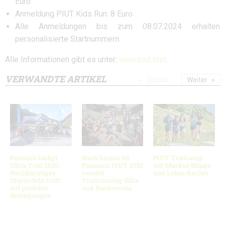
Euro
Anmeldung PIUT Kids Run: 8 Euro
Alle Anmeldungen bis zum 08.07.2024 erhalten
personalisierte Startnummern.
Alle Informationen gibt es unter:
www.piut.tirol
.
VERWANDTE ARTIKEL
Zurück
Weiter
Paznaun Ischgl
Hoch hinaus im
PIUT Trailcamp
Ultra Trail 2026:
Paznaun: PIUT 2026
mit Markus Mingo
Hochkarätiges
vereint
und Lukas Kocher
Starterfeld trifft
Trailrunning-Elite
auf perfekte
und Nachwuchs
Bedingungen