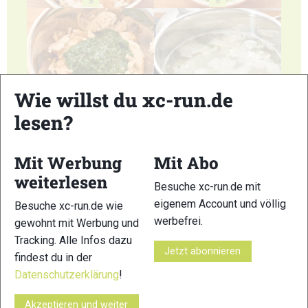
5
6
Wie willst du xc-run.de
7
8
lesen?
Mit Werbung
Mit Abo
weiterlesen
Besuche xc-run.de mit
9
10
eigenem Account und völlig
Besuche xc-run.de wie
werbefrei.
gewohnt mit Werbung und
Tracking. Alle Infos dazu
Jetzt abonnieren
findest du in der
Datenschutzerklärung
!
11
12
Akzeptieren und weiter