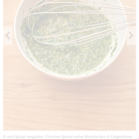
Ei und Spinat verquirlen. Frischen Spinat vorher kleinhacken © Felgenhauer