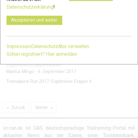
Datenschutzerklärung
!
Transalpine Run 2017: Ergebnisse Etappe 5
Akzeptieren und weiter
Ergebnisse
|
Ergebnisse
|
Etappenrennen
Markus Mingo
-
7. September 2017
Transalpine Run 2017: Ergebnisse Etappe 5
Impressum
Datenschutz
Abo verwalten
Schon registriert? Hier anmelden
Transalpine Run 2017: Ergebnisse Etappe 4
Ergebnisse
|
Etappenrennen
Markus Mingo
-
6. September 2017
Transalpine Run 2017: Ergebnisse Etappe 4
Zurück
Weiter
xc-run.de ist DAS deutschsprachige Trailrunning-Portal mit
aktuellen News aus der Szene, einer Traildatenbank,