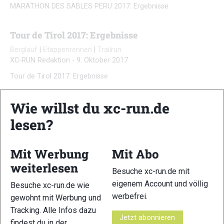
MARATHON DES SABLES PERU 2017: Ergebnisse
Tour de Tirol 2017: Ergebnisse
Berglauf
|
Etappenrennen
|
Trailrun
XC-RUN Redaktion
-
9. Oktober 2017
Tour de Tirol 2017: Ergebnisse
Wie willst du xc-run.de
Skyrunners World Series 2017: Ranking
lesen?
Ergebnisse
|
Etappenrennen
XC-RUN Redaktion
-
26. September 2017
Skyrunners World Series 2017: Ranking
Mit Werbung
Mit Abo
weiterlesen
Besuche xc-run.de mit
Transalpine Run 2017: Ergebnisse Etappe 6
eigenem Account und völlig
Besuche xc-run.de wie
Ergebnisse
|
Ergebnisse
|
Etappenrennen
werbefrei.
gewohnt mit Werbung und
Markus Mingo
-
8. September 2017
Tracking. Alle Infos dazu
Transalpine Run 2017: Ergebnisse Etappe 6
Jetzt abonnieren
findest du in der