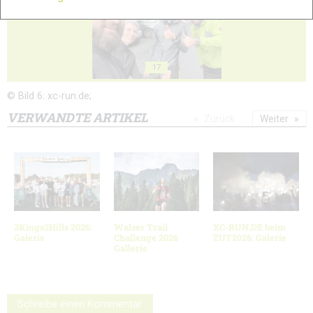
17
© Bild 6: xc-run.de;
VERWANDTE ARTIKEL
Zurück
Weiter
3Kings3Hills 2026:
Walser Trail
XC-RUN.DE beim
Galerie
Challenge 2026
ZUT2026: Galerie
Gallerie
Schreibe einen Kommentar