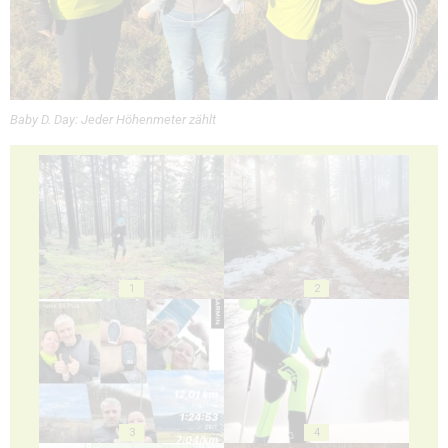
Baby D. Day: Jeder Höhenmeter zählt
1
2
3
4