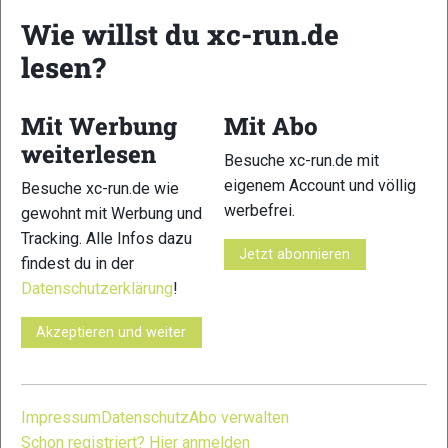
Wie willst du xc-run.de
lesen?
11
12
Mit Werbung
Mit Abo
weiterlesen
Besuche xc-run.de mit
eigenem Account und völlig
Besuche xc-run.de wie
werbefrei.
gewohnt mit Werbung und
Tracking. Alle Infos dazu
Jetzt abonnieren
13
14
findest du in der
Datenschutzerklärung
!
Akzeptieren und weiter
15
16
Impressum
Datenschutz
Abo verwalten
Schon registriert? Hier anmelden