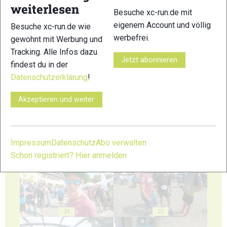
weiterlesen
Besuche xc-run.de mit
eigenem Account und völlig
Besuche xc-run.de wie
werbefrei.
gewohnt mit Werbung und
Tracking. Alle Infos dazu
Jetzt abonnieren
findest du in der
17
18
Datenschutzerklärung
!
Akzeptieren und weiter
19
20
Impressum
Datenschutz
Abo verwalten
Schon registriert? Hier anmelden
21
22