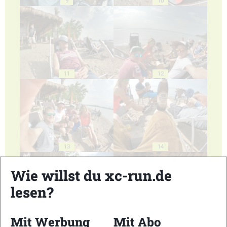
9
10
11
12
13
14
Wie willst du xc-run.de
lesen?
Mit Werbung
Mit Abo
15
16