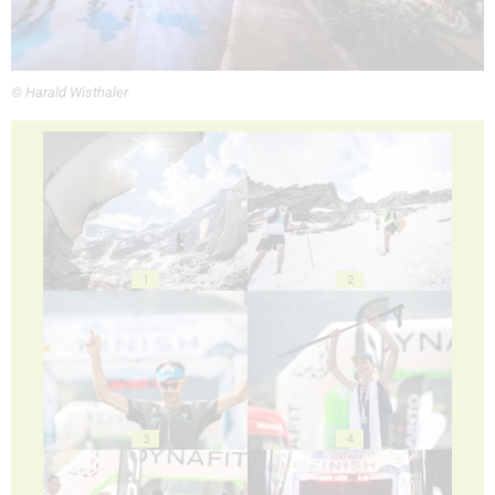
© Harald Wisthaler
1
2
3
4