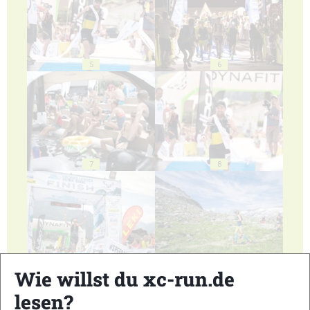
5
6
7
8
9
10
Wie willst du xc-run.de
lesen?