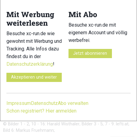
Mit Werbung
Mit Abo
weiterlesen
11
12
Besuche xc-run.de mit
eigenem Account und völlig
Besuche xc-run.de wie
werbefrei.
gewohnt mit Werbung und
Tracking. Alle Infos dazu
Jetzt abonnieren
findest du in der
Datenschutzerklärung
!
13
14
Akzeptieren und weiter
Impressum
Datenschutz
Abo verwalten
Schon registriert? Hier anmelden
15
16
© Bilder 1 - 2, 10 - 16: Harald Wisthaler; Bilder 3 - 5, 7 - 9: lefti.at;
Bild 6: Markus Fruehmann;