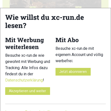
7
8
Wie willst du xc-run.de
lesen?
Mit Werbung
Mit Abo
9
10
weiterlesen
Besuche xc-run.de mit
eigenem Account und völlig
Besuche xc-run.de wie
werbefrei.
gewohnt mit Werbung und
Tracking. Alle Infos dazu
Jetzt abonnieren
findest du in der
Datenschutzerklärung
!
11
12
Akzeptieren und weiter