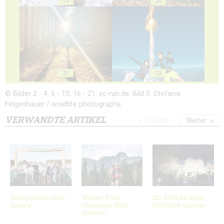
19
20
21
22
© Bilder 2 - 4, 6 - 10, 16 - 21: xc-run.de; Bild 5: Stefanie
Felgenhauer / woidlife photography;
VERWANDTE ARTIKEL
Zurück
Weiter
3Kings3Hills 2026:
Walser Trail
XC-RUN.DE beim
Galerie
Challenge 2026
ZUT2026: Galerie
Gallerie