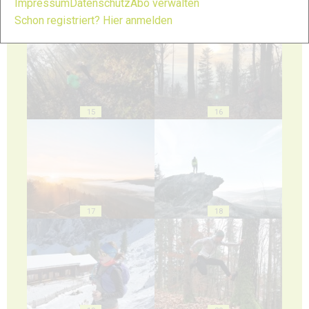
Impressum
Datenschutz
Abo verwalten
13
14
Schon registriert? Hier anmelden
15
16
17
18