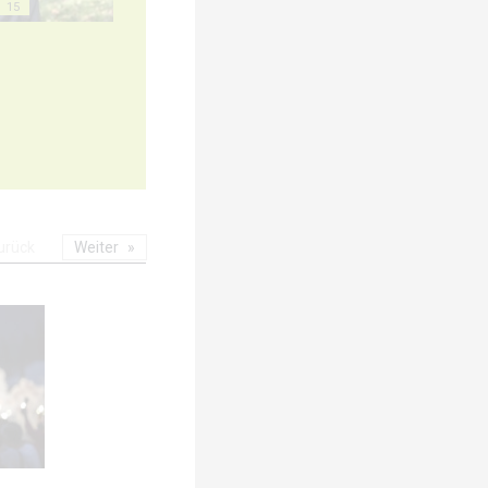
15
urück
Weiter