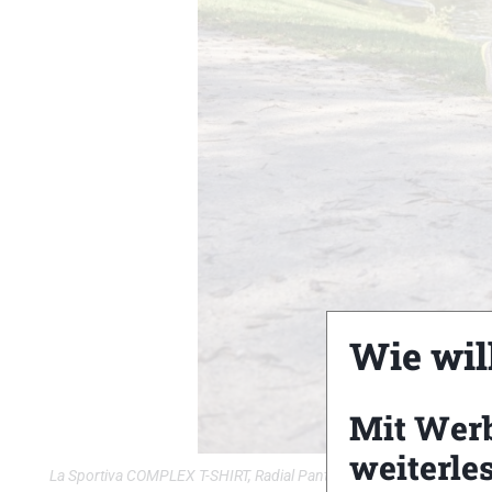
Wie wil
Mit Wer
weiterle
La Sportiva COMPLEX T-SHIRT, Radial Pant © Felgenhauer /xc-run.