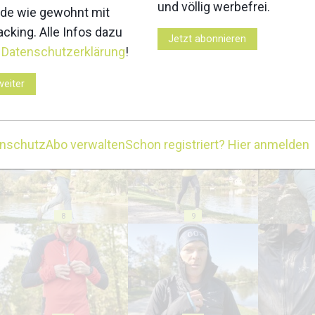
und völlig werbefrei.
de wie gewohnt mit
cking. Alle Infos dazu
Jetzt abonnieren
r
Datenschutzerklärung
!
weiter
3
4
enschutz
Abo verwalten
Schon registriert? Hier anmelden
8
9