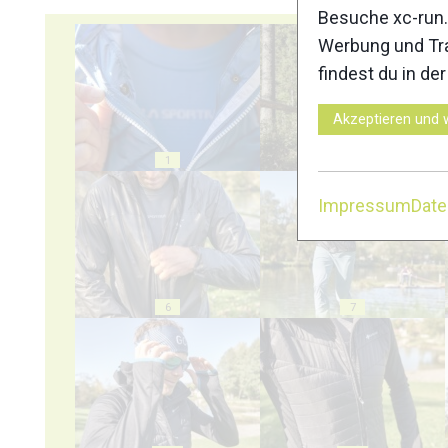
Besuche xc-run.
Werbung und Tra
findest du in de
Akzeptieren und 
1
2
Impressum
Dat
6
7