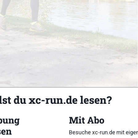
lst du xc-run.de lesen?
bung
Mit Abo
sen
Besuche xc-run.de mit eig
de