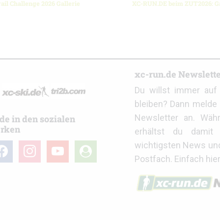
ail Challenge 2026 Gallerie
XC-RUN.DE beim ZUT2026: Ga
r
xc-run.de Newslett
Du willst immer au
bleiben? Dann melde 
Newsletter an. Wäh
de in den sozialen
rken
erhältst du damit 
wichtigsten News un
cebook
instagram
youtube
user-
Postfach. Einfach hie
circle