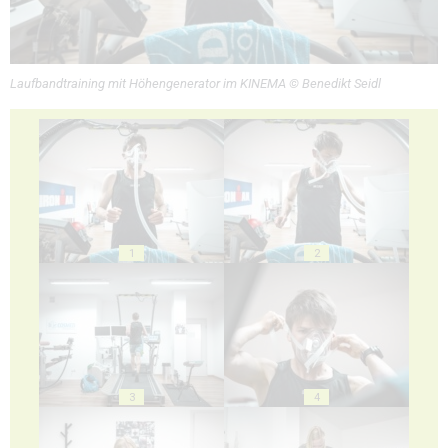
Laufbandtraining mit Höhengenerator im KINEMA © Benedikt Seidl
1
2
3
4