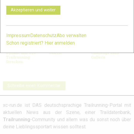
VERWANDTE ARTIKEL
Zurück
Weiter
Akzeptieren und weiter
Impressum
Datenschutz
Abo verwalten
Schon registriert? Hier anmelden
Bildergalerie
3Kings3Hills 2026:
Walser Trail
Dynafit und OTF
Galerie
Challenge 2026
Trailrunning
Gallerie
Strecken
Schreibe einen Kommentar
xc-run.de ist DAS deutschsprachige Trailrunning-Portal mit
aktuellen News aus der Szene, einer Traildatenbank,
Trailrunning
-Community und allem was du sonst noch über
deine Lieblingssportart wissen solltest.