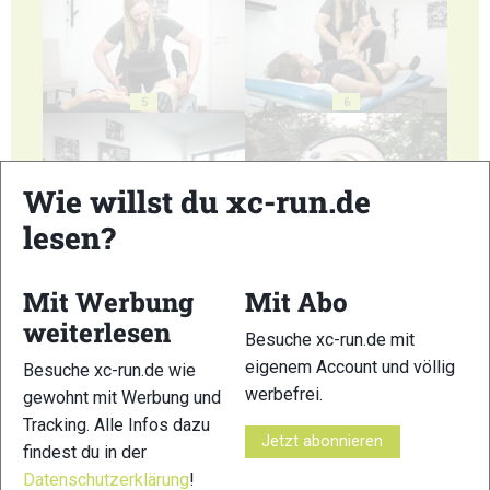
5
6
Wie willst du xc-run.de
lesen?
7
8
Mit Werbung
Mit Abo
weiterlesen
Besuche xc-run.de mit
eigenem Account und völlig
Besuche xc-run.de wie
werbefrei.
gewohnt mit Werbung und
9
10
Tracking. Alle Infos dazu
Jetzt abonnieren
findest du in der
© Bilder 1 - 10: Benedikt Seidl;
Datenschutzerklärung
!