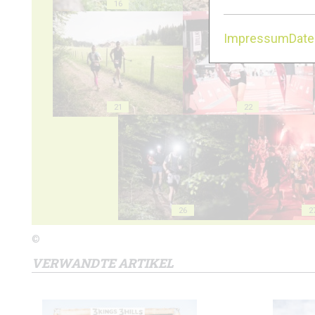
16
17
Impressum
Dat
21
22
26
2
©
VERWANDTE ARTIKEL