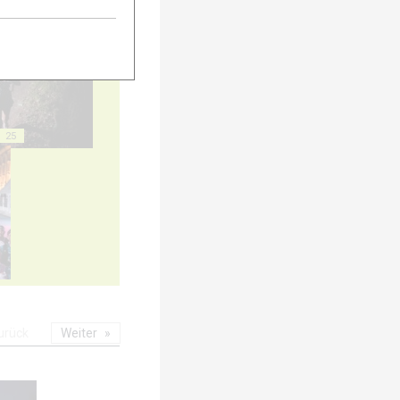
20
25
urück
Weiter