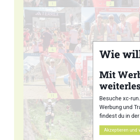
1
2
Wie wil
6
7
Mit Wer
weiterle
11
12
Besuche xc-run.
Werbung und Tra
findest du in de
Akzeptieren und 