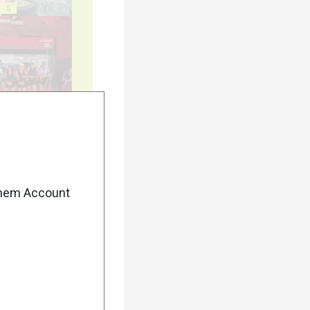
5
10
enem Account
15