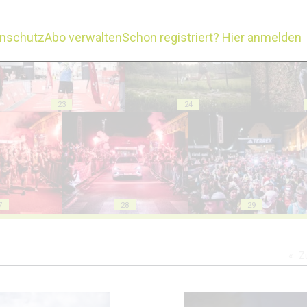
18
19
enschutz
Abo verwalten
Schon registriert? Hier anmelden
23
24
7
28
29
Z