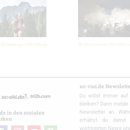
ail Challenge 2026 Gallerie
XC-RUN.DE beim ZUT2026: Ga
r
xc-run.de Newslett
Du willst immer au
bleiben? Dann melde 
Newsletter an. Wäh
de in den sozialen
rken
erhältst du damit 
wichtigsten News un
cebook
instagram
youtube
user-