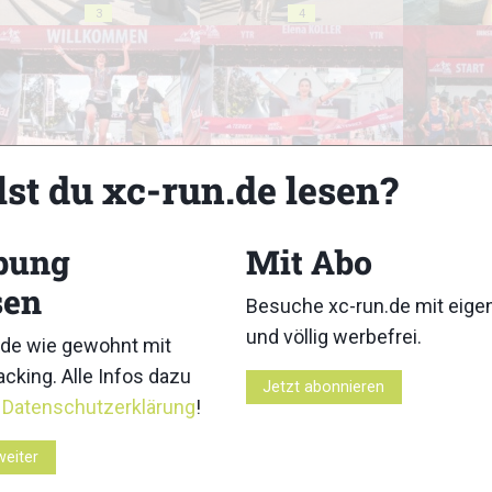
3
4
lst du xc-run.de lesen?
8
9
bung
Mit Abo
sen
Besuche xc-run.de mit eig
und völlig werbefrei.
13
14
de wie gewohnt mit
cking. Alle Infos dazu
Jetzt abonnieren
r
Datenschutzerklärung
!
weiter