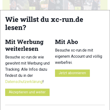
5
6
Wie willst du xc-run.de
lesen?
Mit Werbung
Mit Abo
7
8
weiterlesen
Besuche xc-run.de mit
eigenem Account und völlig
Besuche xc-run.de wie
werbefrei.
gewohnt mit Werbung und
Tracking. Alle Infos dazu
Jetzt abonnieren
findest du in der
9
10
Datenschutzerklärung
!
Akzeptieren und weiter