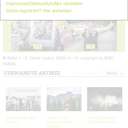
Impressum
Datenschutz
Abo verwalten
11
12
Schon registriert? Hier anmelden
13
14
© Bilder 1 - 2: Jakob Lauber; Bilder 4 - 14: copyright by ANDI
FRANK;
VERWANDTE ARTIKEL
Zurück
Weiter
3Kings3Hills 2026:
Walser Trail
XC-RUN.DE beim
Galerie
Challenge 2026
ZUT2026: Galerie
Gallerie