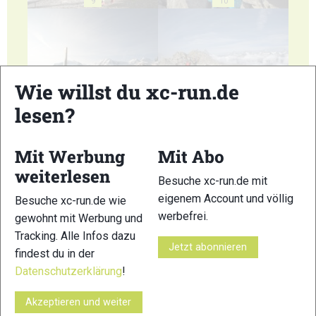
9
10
Wie willst du xc-run.de
11
12
lesen?
Mit Werbung
Mit Abo
weiterlesen
Besuche xc-run.de mit
eigenem Account und völlig
Besuche xc-run.de wie
13
14
werbefrei.
gewohnt mit Werbung und
Tracking. Alle Infos dazu
Jetzt abonnieren
findest du in der
Datenschutzerklärung
!
Akzeptieren und weiter
15
16