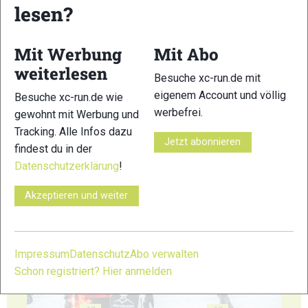
lesen?
11
12
Mit Werbung
Mit Abo
weiterlesen
Besuche xc-run.de mit
eigenem Account und völlig
Besuche xc-run.de wie
werbefrei.
13
14
gewohnt mit Werbung und
Tracking. Alle Infos dazu
Jetzt abonnieren
findest du in der
Datenschutzerklärung
!
Akzeptieren und weiter
15
16
Impressum
Datenschutz
Abo verwalten
Schon registriert? Hier anmelden