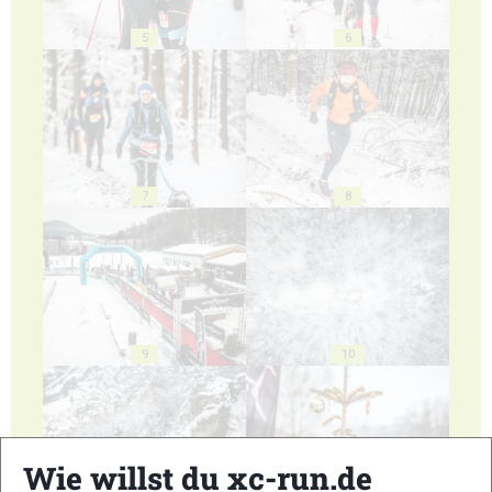
5
6
7
8
9
10
Wie willst du xc-run.de