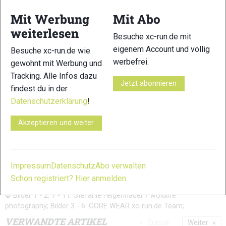
Mit Werbung
Mit Abo
weiterlesen
7
8
Besuche xc-run.de mit
eigenem Account und völlig
Besuche xc-run.de wie
werbefrei.
gewohnt mit Werbung und
Tracking. Alle Infos dazu
Jetzt abonnieren
findest du in der
Datenschutzerklärung
!
9
10
Akzeptieren und weiter
Impressum
Datenschutz
Abo verwalten
11
Schon registriert? Hier anmelden
© Bilder 1 - 2, 7 - 11: Stefanie Felgenhauer / woidlife
photography; Bilder 3 - 6: GORE WEAR xc-run.de Team;
VERWANDTE ARTIKEL
Zurück
Weiter