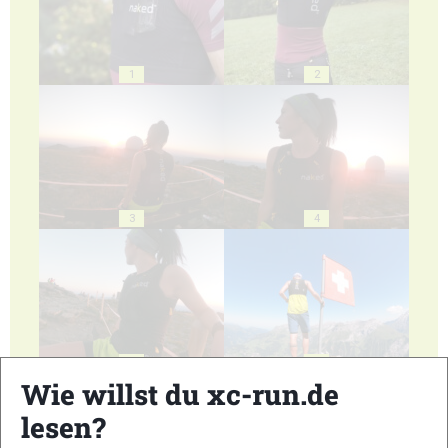
1
2
3
4
5
6
Wie willst du xc-run.de
lesen?