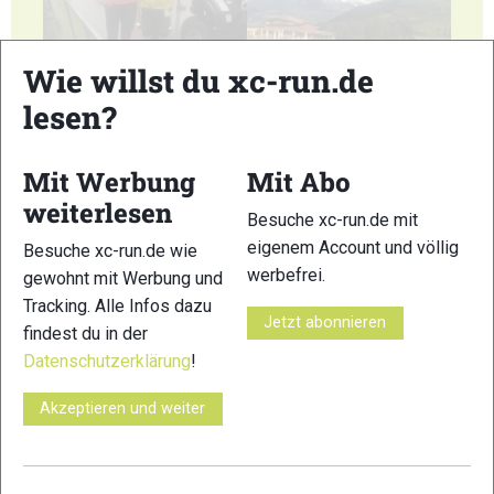
7
8
Wie willst du xc-run.de
lesen?
Mit Werbung
Mit Abo
weiterlesen
9
10
Besuche xc-run.de mit
eigenem Account und völlig
Besuche xc-run.de wie
werbefrei.
gewohnt mit Werbung und
Tracking. Alle Infos dazu
Jetzt abonnieren
findest du in der
Datenschutzerklärung
!
11
12
Akzeptieren und weiter