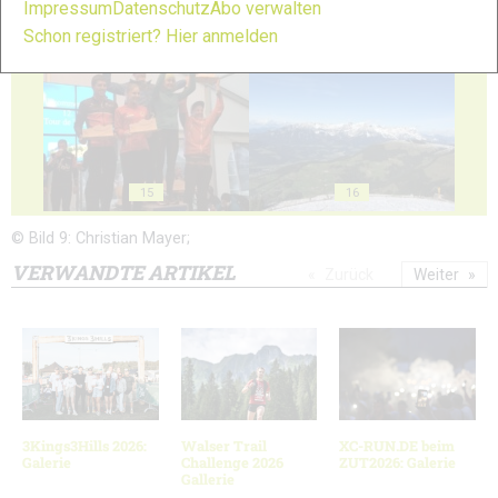
Impressum
Datenschutz
Abo verwalten
13
14
Schon registriert? Hier anmelden
15
16
© Bild 9: Christian Mayer;
VERWANDTE ARTIKEL
Zurück
Weiter
3Kings3Hills 2026:
Walser Trail
XC-RUN.DE beim
Galerie
Challenge 2026
ZUT2026: Galerie
Gallerie