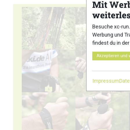
Mit Wer
weiterle
Besuche xc-run.
Werbung und Tra
findest du in de
1
2
Akzeptieren und 
Impressum
Dat
6
7