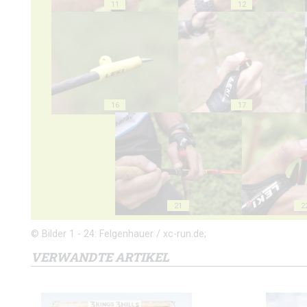
11
12
16
17
21
2
© Bilder 1 - 24: Felgenhauer / xc-run.de;
VERWANDTE ARTIKEL