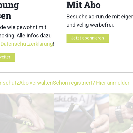
bung
Mit Abo
sen
Besuche xc-run.de mit eig
und völlig werbefrei.
de wie gewohnt mit
cking. Alle Infos dazu
Jetzt abonnieren
r
Datenschutzerklärung
!
3
4
weiter
enschutz
Abo verwalten
Schon registriert? Hier anmelden
8
9