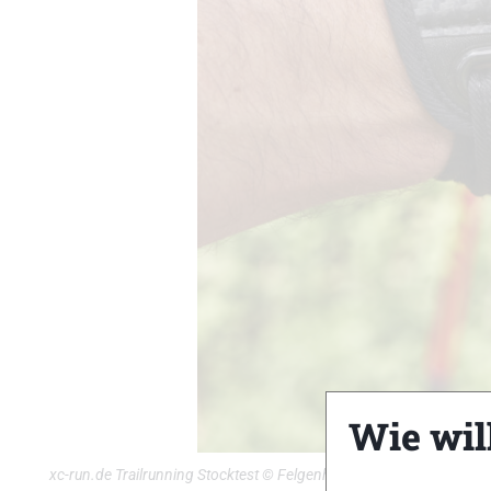
Wie wil
xc-run.de Trailrunning Stocktest © Felgenhauer / xc-run.de