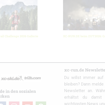
ail Challenge 2026 Gallerie
XC-RUN.DE beim ZUT2026: Ga
r
xc-run.de Newslett
Du willst immer au
bleiben? Dann melde 
Newsletter an. Wäh
de in den sozialen
rken
erhältst du damit 
wichtigsten News un
cebook
instagram
youtube
user-