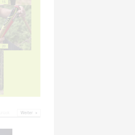
15
20
urück
Weiter