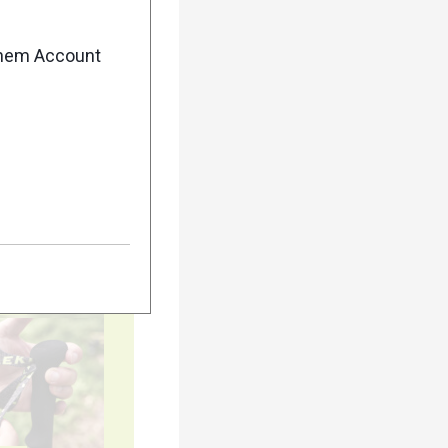
enem Account
5
10