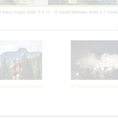
18
19
: Klaus Fengler; Bilder 3, 9, 15 - 16: Harald Wisthaler; Bilder 5, 7: Plan
Z
ail Challenge 2026 Gallerie
XC-RUN.DE beim ZUT2026: Ga