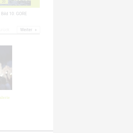
20
B; Bild 10: GORE
urück
Weiter
lerie