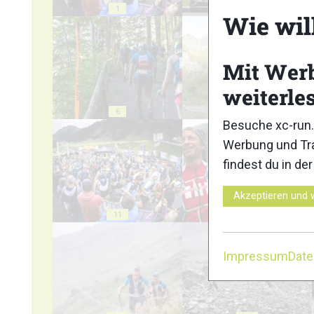
1
2
Wie wil
Mit Wer
weiterle
6
7
Besuche xc-run.
Werbung und Tra
findest du in de
Akzeptieren und 
11
12
Impressum
Dat