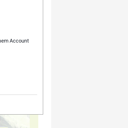
5
enem Account
10
15