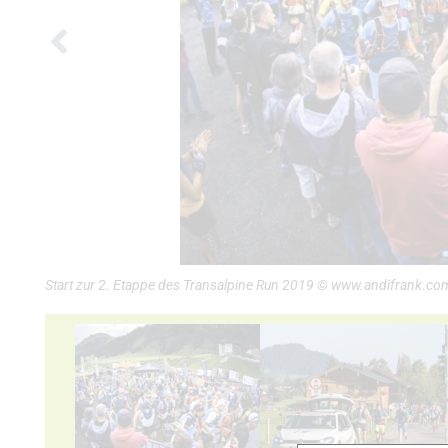
Start zur 2. Etappe des Transalpine Run 2019 © www.andifrank.co