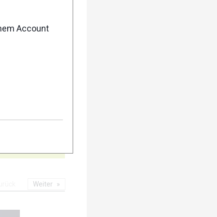
5
enem Account
10
urück
Weiter