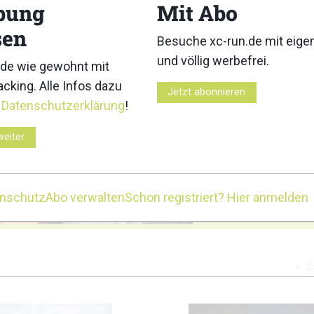
bung
Mit Abo
3
4
sen
Besuche xc-run.de mit eig
und völlig werbefrei.
de wie gewohnt mit
cking. Alle Infos dazu
Jetzt abonnieren
r
Datenschutzerklärung
!
8
9
weiter
enschutz
Abo verwalten
Schon registriert? Hier anmelden
1
12
Z