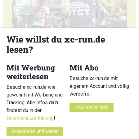
11
12
Wie willst du xc-run.de
lesen?
Mit Werbung
Mit Abo
weiterlesen
Besuche xc-run.de mit
13
14
eigenem Account und völlig
Besuche xc-run.de wie
werbefrei.
gewohnt mit Werbung und
Tracking. Alle Infos dazu
Jetzt abonnieren
findest du in der
Datenschutzerklärung
!
15
16
Akzeptieren und weiter