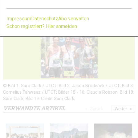
Impressum
Datenschutz
Abo verwalten
Schon registriert? Hier anmelden
17
18
19
© Bild 1: Sam Clark / UTCT; Bild 2: Jason Broderick / UTCT; Bild 3:
Cornelius Fahwaaz / UTCT; Bilder 15 - 16: Claudia Robson; Bild 18:
Sam Clark; Bild 19: Credit Sam Clark;
VERWANDTE ARTIKEL
Zurück
Weiter