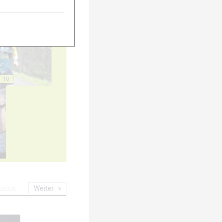
5
10
urück
Weiter