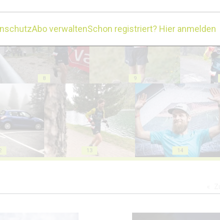
3
4
enschutz
Abo verwalten
Schon registriert? Hier anmelden
8
9
2
13
14
Z