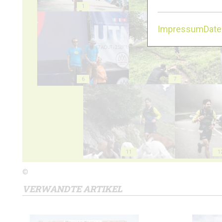
1
2
Impressum
Dat
6
7
11
1
©
VERWANDTE ARTIKEL