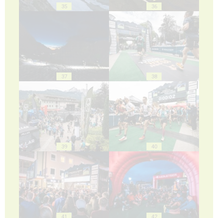
35
36
37
38
39
40
41
42