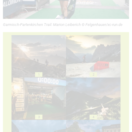
Garmisch-Partenkirchen Trail: Marion Leiberich © Felgenhauer/xc-run.de
1
2
3
4