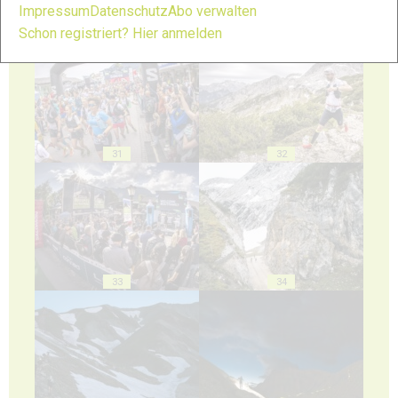
Impressum
Datenschutz
Abo verwalten
29
30
Schon registriert? Hier anmelden
31
32
33
34