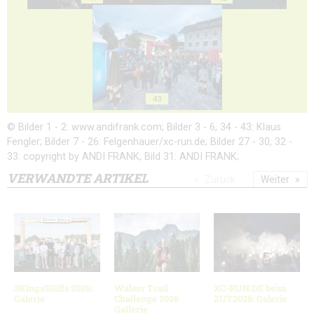
43
© Bilder 1 - 2: www.andifrank.com; Bilder 3 - 6, 34 - 43: Klaus
Fengler; Bilder 7 - 26: Felgenhauer/xc-run.de; Bilder 27 - 30, 32 -
33: copyright by ANDI FRANK; Bild 31: ANDI FRANK;
VERWANDTE ARTIKEL
Zurück
Weiter
3Kings3Hills 2026:
Walser Trail
XC-RUN.DE beim
Galerie
Challenge 2026
ZUT2026: Galerie
Gallerie