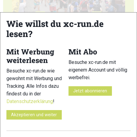
23
24
Wie willst du xc-run.de
lesen?
Mit Werbung
Mit Abo
weiterlesen
25
26
Besuche xc-run.de mit
eigenem Account und völlig
Besuche xc-run.de wie
werbefrei.
gewohnt mit Werbung und
Tracking. Alle Infos dazu
Jetzt abonnieren
findest du in der
Datenschutzerklärung
!
27
28
Akzeptieren und weiter