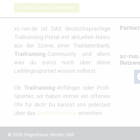
Schreibe einen Kommentar
Partne
xc-run.de ist DAS deutschsprachige
Trailrunning-Portal mit aktuellen News
aus der Szene, einer Traildatenbank,
Trailrunning
-Community und allem
xc-run.
Netzwe
was du sonst noch über deine
Lieblingssportart wissen solltest.
fa
Ob
Trailrunning
-Anfänger oder Profi-
Sportler, wir haben immer ein offenes
Ohr für dich! Du kannst uns jederzeit
über das
Kontaktformular
erreichen.
© 2026 Felgenhauer Medien GbR