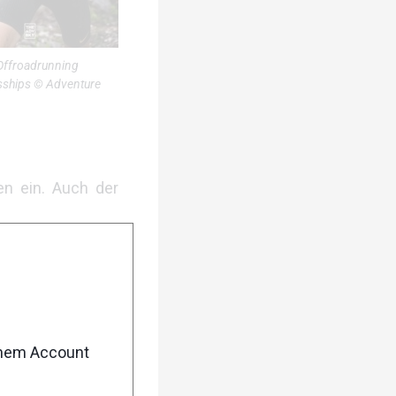
Offroadrunning
ships © Adventure
en ein. Auch der
enem Account