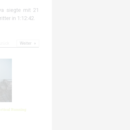
ya siegte mit 21
tter in 1:12:42.
urück
Weiter
rtical Running