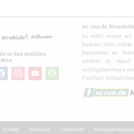
r
xc-run.de Newslett
Du willst immer au
bleiben? Dann melde 
Newsletter an. Wäh
de in den sozialen
rken
erhältst du damit 
wichtigsten News un
cebook
instagram
youtube
user-
Postfach. Einfach hie
circle
Kontakt
Impressum
Datenschutz
Nutzungsbedingung