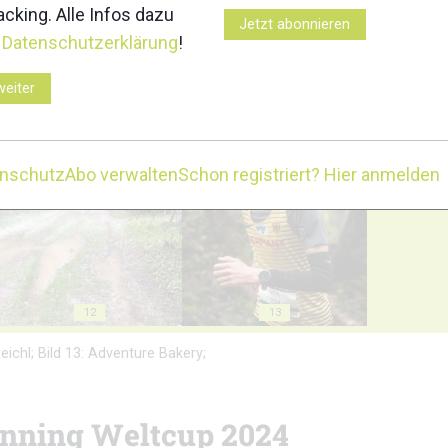
cking. Alle Infos dazu
3
4
Jetzt abonnieren
r
Datenschutzerklärung
!
weiter
8
9
enschutz
Abo verwalten
Schon registriert? Hier anmelden
12
13
Reichl; Bild 13: Adventure Bakery;
unning Weltcup 2024