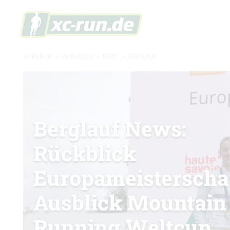
XC-RUN.DE
»
AKTUELLES
»
NEWS
»
BERGLAUF
Berglauf News:
Rückblick
Europameisterscha
Ausblick Mountain
Running Weltcup