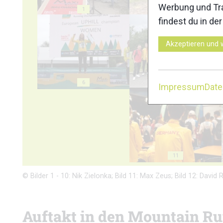
Werbung und Tra
1
2
findest du in de
Akzeptieren und 
6
7
Impressum
Dat
11
© Bilder 1 - 10: Nik Zielonka; Bild 11: Max Zeus; Bild 12: David 
Auftakt in den Mountain R