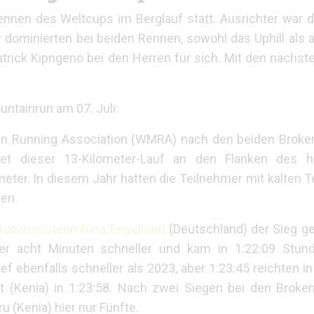
ennen des Weltcups im Berglauf statt. Ausrichter war 
r dominierten bei beiden Rennen, sowohl das Uphill als
rick Kipngeno bei den Herren für sich. Mit den nächst
ntainrun am 07. Juli:
ain Running Association (WMRA) nach den beiden Broke
et dieser 13-Kilometer-Lauf an den Flanken des h
eter. In diesem Jahr hatten die Teilnehmer mit kalten
en.
ropameisterin Nina Engelhard
(Deutschland) der Sieg g
er acht Minuten schneller und kam in 1:22:09 Stund
ief ebenfalls schneller als 2023, aber 1:23:45 reichten 
et (Kenia) in 1:23:58. Nach zwei Siegen bei den Broke
 (Kenia) hier nur Fünfte.