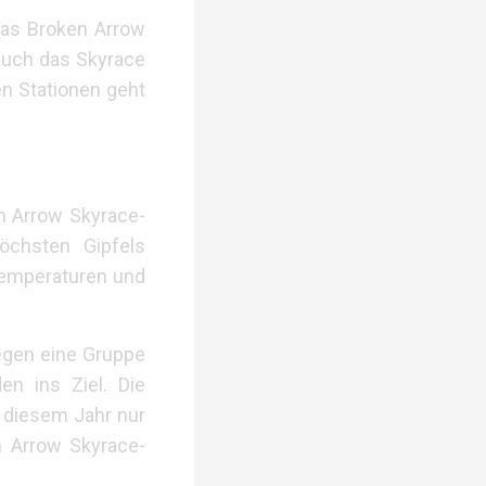
das Broken Arrow
 auch das Skyrace
en Stationen geht
n Arrow Skyrace-
öchsten Gipfels
 Temperaturen und
egen eine Gruppe
en ins Ziel. Die
in diesem Jahr nur
n Arrow Skyrace-