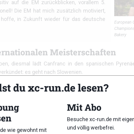
tiv auf die EM zurückblicken, vorallem 5.
nell! Die EM hat mich zusätzlich motiviert,
 hoffe, in Zukunft wieder für das deutsche
European 
Champions
Bakery
ernationalen Meisterschaften
ben, diesmal lädt Canfranc in den spanischen Pyrenä
verkündet: es geht nach Slowenien.
lst du xc-run.de lesen?
bung
Mit Abo
sen
Besuche xc-run.de mit eig
und völlig werbefrei.
de wie gewohnt mit