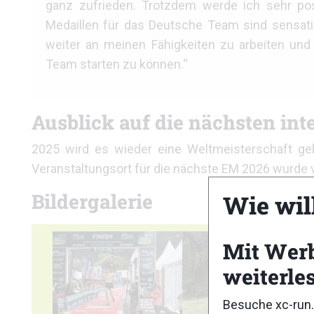
ganz zufrieden. Trotzdem werde ich sehr posi
Medaillen für das Deutsche Team sind sensatio
weiter an meinen Fähigkeiten zu arbeiten und
Team starten zu können.“
Ausblick auf die nächsten int
2025 wird es wieder eine Weltmeisterschaft ge
Veranstaltungsort für die nächste EM 2026 wurde 
Bildergalerie
Wie wil
Mit Wer
weiterle
Besuche xc-run.